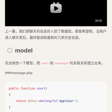
上一集，我们把聊天的信息存入到了数据库。那我希望呢，当用户
进入聊天室后，最好能读取最新的几条历史信息。
model
先去修改一下模型，把
和
的关联关系建立出来。
users
messages
###message.php
public
function
user
()
{
return
$this
->
belongsTo
(
'App\User'
);
}