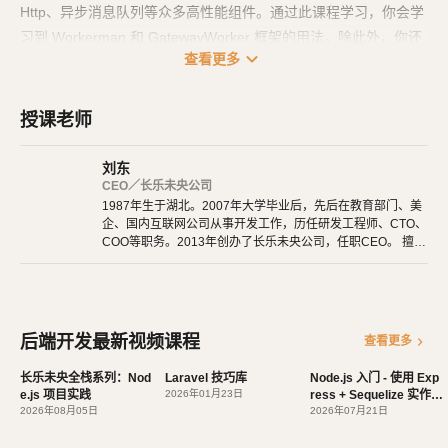
Http、异步消息队列等众多高性能组件。通过此课程学习，你会学
习到 Workerman 和 GatewayWorker 框架的用法。除此外，你还
expand_more
查看更多
会在课程中学习到 1. Vue.js 的基础用法。 2. Laravel 中使用 Web
pack 运行 Vue.js 组件。 3. Laravel 结合 GatewayWorker 开发完
善的聊天室。项目 Github 地址你可以从这里得到完整的项目源
授课老师
码。
https://github.com/AaronRyuu/workerman
刘东
CEO／长乐未央公司
1987年生于湖北。2007年大学毕业后，先后在教育部门、美
企、国内互联网公司从事开发工作，历任研发工程师、CTO、
COO等职务。2013年创办了长乐未央公司，任职CEO。 擅长
使用Ruby、PHP、Node.js、Python等开发后端程序。擅长H
TML 5、CSS 3、原生JavaScript、jQuery、Vue.js、React开
发。 擅长微信公众号、小程序开发。擅长使用React Native开
发iOS、Android原生App。 对编程、AI和机器人都有深厚的
兴趣，觉得做开发非常快乐，能创造梦想中的产品是一件非常
后端开发最新视频课程
chevron_right
查看更多
有幸福感的事情。喜爱阅读，尤其是历史相关的书籍。喜欢音
乐，钢琴、Ukulele都能简单自娱自乐。爱好旅行和美食，人
长乐未央全栈系列：Nod
Laravel 技巧库
Node.js 入门 - 使用 Exp
生梦想之一是希望能带着妻子吃遍全世界。
e.js 项目实践
2026年01月23日
ress + Sequelize 实作 A
2026年08月05日
PI
2026年07月21日