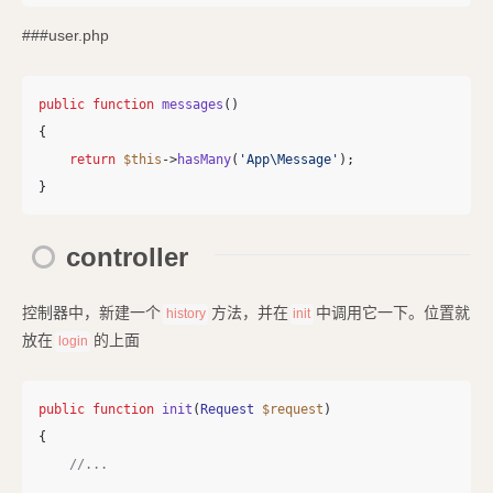
###user.php
public
function
messages
()
{
return
$this
->
hasMany
(
'App\Message'
);
}
controller
控制器中，新建一个
方法，并在
中调用它一下。位置就
history
init
放在
的上面
login
public
function
init
(
Request
$request
)
{
//...