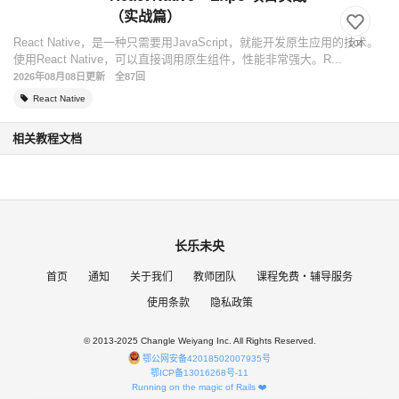
（实战篇）
React Native，是一种只需要用JavaScript，就能开发原生应用的技术。
104
使用React Native，可以直接调用原生组件，性能非常强大。R...
2026年08月08日更新
全87回
React Native
相关教程文档
长乐未央
首页
通知
关于我们
教师团队
课程免费・辅导服务
使用条款
隐私政策
© 2013-2025 Changle Weiyang Inc. All Rights Reserved.
鄂公网安备42018502007935号
鄂ICP备13016268号-11
Running on the magic of Rails ❤️