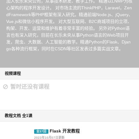
加入长乐未央公司，从事技术研发、教学工作。 精通以LNMP为核
心架构的程序开发设计。 对市场主流的ThinkPHP，Laravel，Zen
dFramework等PHP框架有深入研究。精通前端Node.js、jQuery、
Vue.js和微信小程序开发。 对大型互联网、B2C商城项目的立项、
构架、开发、运营和维护有着非常丰富的经验。 另外对Python语
言也有深入研究，目前在长乐未央从事Python语言的Web项目开
发，爬虫、大数据、人工智能的教学。精通Python的Flask、Djan
go各种流行框架，同时在CSDN等社区发表过多篇实战文章。
视频课程
暂时还没有课程
教程文档 全1课
Flask 开发教程
全37回
2023年10月07日更新