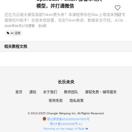
模型，并打通微信
还在为云端大模型高额Token费头疼？本课程带你在Mac上零成本搭建专
5
属微信AI助手！全程本地部署，告别Token焦虑，数据安全可控。从Open
Claw安...
2026年06月27日更新
全5回
AI 活用
相关教程文档
长乐未央
首页
通知
关于我们
教师团队
课程免费・辅导服务
使用条款
隐私政策
© 2013-2025 Changle Weiyang Inc. All Rights Reserved.
鄂公网安备42018502007935号
鄂ICP备13016268号-11
Running on the magic of Rails ❤️