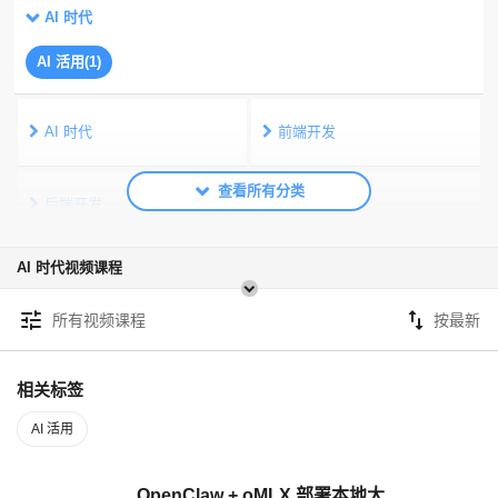
AI 时代
AI 活用(1)
AI 时代
前端开发
后端开发
移动端开发
AI 时代视频课程
数据库
服务器运维
tune
swap_vert
所有视频课程
公共
相关标签
AI 活用
OpenClaw + oMLX 部署本地大