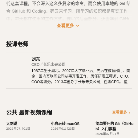
们这套课程，不会深入这么多复杂的命令。而会使用本地的 Git 结
合 GitHub 和 Coding、码云来学习。所学习的知识都是真实工作
中，每天都在使用的工作方式。课程的后面部分，还会学到 GitHu
expand_more
查看更多
b 推荐的最佳团队协作开发工作流、如何参与开源项目的开发。
授课老师
刘东
CEO／长乐未央公司
1987年生于湖北。2007年大学毕业后，先后在教育部门、美
企、国内互联网公司从事开发工作，历任研发工程师、CTO、
COO等职务。2013年创办了长乐未央公司，任职CEO。 擅长
使用Ruby、PHP、Node.js、Python等开发后端程序。擅长H
TML 5、CSS 3、原生JavaScript、jQuery、Vue.js、React开
发。 擅长微信公众号、小程序开发。擅长使用React Native开
发iOS、Android原生App。 对编程、AI和机器人都有深厚的
兴趣，觉得做开发非常快乐，能创造梦想中的产品是一件非常
公共 最新视频课程
chevron_right
查看更多
有幸福感的事情。喜爱阅读，尤其是历史相关的书籍。喜欢音
乐，钢琴、Ukulele都能简单自娱自乐。爱好旅行和美食，人
大刘说
小白玩转 macOS
简单要死的 Git（GitHu
生梦想之一是希望能带着妻子吃遍全世界。
2026年07月01日
2026年01月23日
b）入门教程
2026年07月21日