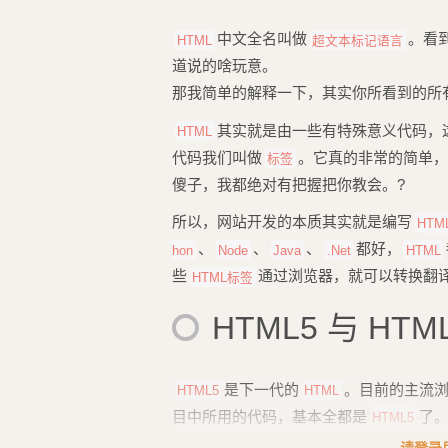
中文全名叫做
。看
HTML
超文本标记语言
道说的啥玩意。
那我简单的解释一下，其实你所看到的所
其实就是由一些有特殊意义代码，
HTML
代码我们叫做
。它真的非常的简单
标签
傻子，我都绝对有把握把你教会。?
所以，网站开发的本质其实就是编写
HTM
、
、
、
都好，
hon
Node
Java
.Net
HTML
些
通过浏览器，就可以转换翻
HTML标签
HTML5 与 HTM
是下一代的
。目前的主流
HTML5
HTML
目中所用的代码，基本全都是
了
HTML5