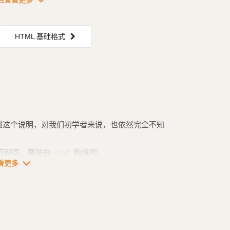
expand_more
后查看更多
里面也完全是适用的。关于
...
L5
HTML5
HTML 基础格式
到这个说明，对我们初学者来说，也依然完全不知
有网页，都是由
构成的。
HTML
expand_more
看更多
这些代码甚至都不是任何编程语言。这些特殊的
，相信我，只要跟着我一步步学，只要不真是个大
。无论你将来后端想学
、
、
L标签
PHP
Ruby
Pyt