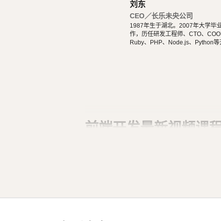
、
、
、
都好，
hon
Node
Java
.Net
HTML
刘东
些
通过浏览器，就可以转换翻
CEO／长乐未央公司
HTML标签
1987年生于湖北。2007年大
课程中，没有讲到
的所有标签，但
作，历任研发工程师、CTO、COO等
HTML
Ruby、PHP、Node.js、Pytho
工作了，你会发现。其实平常写来写去，
ery、Vue.js、React开发。 擅
droid原生App。 对编程、AI和机器人都有深厚的兴趣，觉得做开发非常快乐，能创造梦想中的产
品是一件非常有幸福感的事情。喜爱
都能简单自娱自乐。爱好旅行和美
前端开发最新视频课
HTML 入门
全6回
2026年02月05日
20