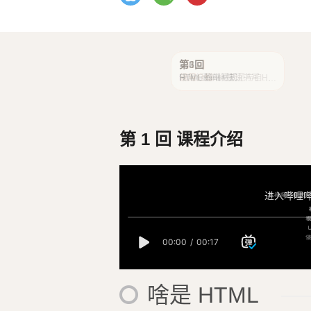
第2回
第3回
第4回
第5回
第6回
第1回
HTML 基础格式
常用标签
From 表单标签
HTML 的书写规范与自动
使用 Emmet 快速书写 HT
课程介绍
格式化
ML 代码
第 1 回 课程介绍
啥是 HTML