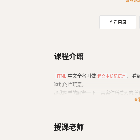
请登录
那么这一部课程里，所学的知识，在
HTM
查看目录
课程介绍
中文全名叫做
。看
HTML
超文本标记语言
道说的啥玩意。
那我简单的解释一下，其实你所看到的所
查
其实就是由一些有特殊意义代码，
HTML
代码我们叫做
。它真的非常的简单
标签
傻子，我都绝对有把握把你教会。
授课老师
所以，网站开发的本质其实就是编写
HTM