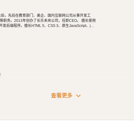
都是基础中的基础，绝对必修的内容！书写的这
译成用户可以看得懂的、展现丰富的页面了。
学毕业后，先后在教育部门、美企、国内互联网公司从事开发工
所讲的是
中最最最常用的标签。等你实际
职务。2013年创办了长乐未央公司，任职CEO。 擅长使用
HTML
n等开发后端程序。擅长HTML 5、CSS 3、原生JavaScript、jQu
所用到的也就是课程中所讲的这点内容。
长微信公众号、小程序开发。擅长使用React Native开发iOS、An
阅读，尤其是历史相关的书籍。喜欢音乐，钢琴、Ukulele
食，人生梦想之一是希望能带着妻子吃遍全世界。
程
expand_more
CSS 入门
查看更多
全14回
26年03月15日