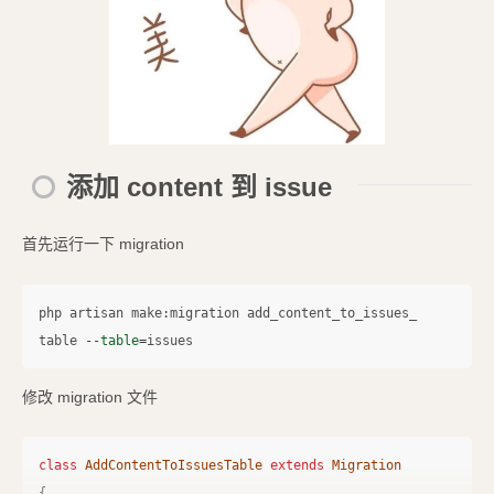
添加 content 到 issue
首先运行一下 migration
php artisan make:migration add_content_to_issues_
table 
--table
=
修改 migration 文件
class
AddContentToIssuesTable
extends
Migration
{