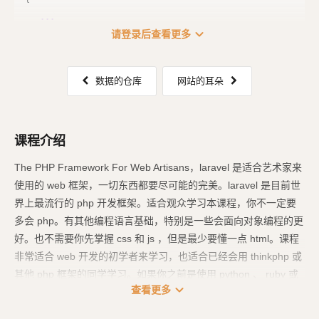
...
expand_more
请登录后查看更多
数据的仓库
网站的耳朵
课程介绍
The PHP Framework For Web Artisans，laravel 是适合艺术家来
使用的 web 框架，一切东西都要尽可能的完美。laravel 是目前世
界上最流行的 php 开发框架。适合观众学习本课程，你不一定要
多会 php。有其他编程语言基础，特别是一些会面向对象编程的更
好。也不需要你先掌握 css 和 js ，但是最少要懂一点 html。课程
非常适合 web 开发的初学者来学习，也适合已经会用 thinkphp 或
其他 php 框架的同学学习。如果你之前是使用 python 、 ruby 或
expand_more
查看更多
者 java 、 c 来开发 web ，现在想学习 php 开发，那本课程也是
非常适合你的。内容介绍手把手教你用 laravel 打造一个 精美的 w