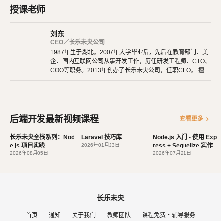
eb 应用程序。课程中不用你制作乏味的静态页面，所有的页面模
授课老师
板我都已经准备好了，你只要改改就行。也没有晦涩难懂的概念，
上手就是干，自己动手一步步制作一个聚会的网站，可以发布聚会
刘东
信息，参与者可以发表评论。每一个知识点都是为了解决实际开发
CEO／长乐未央公司
1987年生于湖北。2007年大学毕业后，先后在教育部门、美
中碰到的一个个问题。坚决反对死学理论知识，不实际动手的学习
企、国内互联网公司从事开发工作，历任研发工程师、CTO、
方法。一切知识都应该在实践中学习掌握。手把手带你做一个真实
COO等职务。2013年创办了长乐未央公司，任职CEO。 擅长
使用Ruby、PHP、Node.js、Python等开发后端程序。擅长H
的项目，让你对 web 开发，对 laravel 框架的使用有一个最清晰的
TML 5、CSS 3、原生JavaScript、jQuery、Vue.js、React开
认识。只有自己动手做出项目来了，有了成就感，对开发有了兴
发。 擅长微信公众号、小程序开发。擅长使用React Native开
趣，你才能真正的学会这一门艺术。好的，让我们携手一起步入世
发iOS、Android原生App。 对编程、AI和机器人都有深厚的
兴趣，觉得做开发非常快乐，能创造梦想中的产品是一件非常
界上最流行的 web 开发框架之一 laravel 的世界。项目 Github 地
后端开发最新视频课程
chevron_right
查看更多
有幸福感的事情。喜爱阅读，尤其是历史相关的书籍。喜欢音
址你可以从这里得到完整的项目源码。html 模板，请依照视频课
乐，钢琴、Ukulele都能简单自娱自乐。爱好旅行和美食，人
长乐未央全栈系列：Nod
Laravel 技巧库
Node.js 入门 - 使用 Exp
程切换到 html 分支中。
生梦想之一是希望能带着妻子吃遍全世界。
https://github.com/AaronRyuu/laravel_m
e.js 项目实践
2026年01月23日
ress + Sequelize 实作 A
eetup
2026年08月05日
PI
2026年07月21日
长乐未央
首页
通知
关于我们
教师团队
课程免费・辅导服务