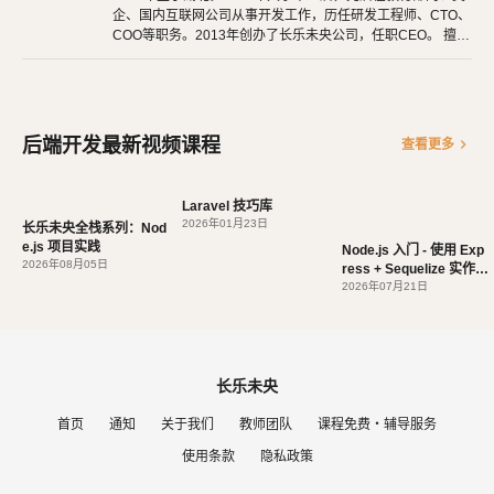
企、国内互联网公司从事开发工作，历任研发工程师、CTO、
COO等职务。2013年创办了长乐未央公司，任职CEO。 擅长
使用Ruby、PHP、Node.js、Python等开发后端程序。擅长H
TML 5、CSS 3、原生JavaScript、jQuery、Vue.js、React开
发。 擅长微信公众号、小程序开发。擅长使用React Native开
发iOS、Android原生App。 对编程、AI和机器人都有深厚的
兴趣，觉得做开发非常快乐，能创造梦想中的产品是一件非常
后端开发最新视频课程
chevron_right
查看更多
有幸福感的事情。喜爱阅读，尤其是历史相关的书籍。喜欢音
乐，钢琴、Ukulele都能简单自娱自乐。爱好旅行和美食，人
生梦想之一是希望能带着妻子吃遍全世界。
Laravel 技巧库
2026年01月23日
长乐未央全栈系列：Nod
e.js 项目实践
Node.js 入门 - 使用 Exp
2026年08月05日
ress + Sequelize 实作 A
PI
2026年07月21日
长乐未央
首页
通知
关于我们
教师团队
课程免费・辅导服务
使用条款
隐私政策