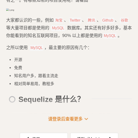
有之一。有哪些知名的项目使用呢？请看图
大家都认识的一些，例如
、
、
、
、
淘宝
Twitter
腾讯
Github
谷歌
等大量项目都是使用的
数据库。其实还有好多好多，基本
MySQL
你能看到的知名互联网项目，90% 以上都是使用的
。
MySQL
之所以使用
，最主要的原因有几个：
MySQL
开源
免费
知名用户多，跟着主流走
相对简单易用，教程多
Sequelize 是什么？
在
世界，最简单的操作数据库的方式，是使用 [Seque...
Node.js
expand_more
请登录后查看更多