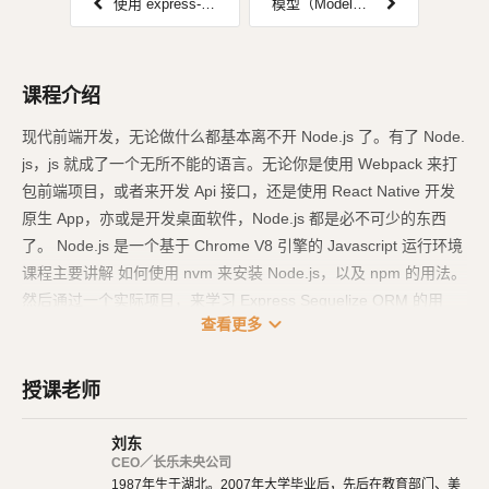
使用 express-generator 创建正式项目，nodemon 监听代码变动
模型（Model）、迁移（Migration）与种子（Seeders）
课程介绍
现代前端开发，无论做什么都基本离不开 Node.js 了。有了 Node.
js，js 就成了一个无所不能的语言。无论你是使用 Webpack 来打
包前端项目，或者来开发 Api 接口，还是使用 React Native 开发
原生 App，亦或是开发桌面软件，Node.js 都是必不可少的东西
了。 Node.js 是一个基于 Chrome V8 引擎的 Javascript 运行环境
课程主要讲解 如何使用 nvm 来安装 Node.js，以及 npm 的用法。
然后通过一个实际项目，来学习 Express Sequelize ORM 的用
expand_more
查看更多
法。通过此课程，你能学到如何使用 Node.js 来开发一个实际的 A
pi 接口。项目 Github 地址你可以从这里得到完整的项目源码。
htt
ps://github.com/canon4ever/expressapi
授课老师
刘东
CEO／长乐未央公司
1987年生于湖北。2007年大学毕业后，先后在教育部门、美