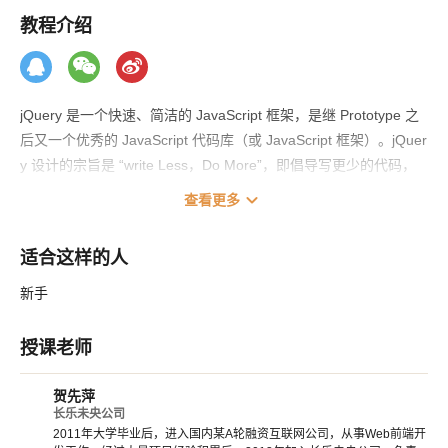
教程介绍
jQuery 是一个快速、简洁的 JavaScript 框架，是继 Prototype 之
后又一个优秀的 JavaScript 代码库（或 JavaScript 框架）。jQuer
y 设计的宗旨是 “write Less，Do More”，即倡导写更少的代码，
做更多的事情。它封装 JavaScript 常用的功能代码，提供一种简
expand_more
查看更多
便的 JavaScript 设计模式，优化 HTML 文档操作、事件处理、动
画设计和 Ajax 交互。
适合这样的人
jQuery 的核心特性可以总结为：具有独特的链式语法和短小清晰
新手
的多功能接口；具有高效灵活的 css 选择器，并且可对 CSS 选择
器进行扩展；拥有便捷的插件扩展机制和丰富的插件。jQuery 兼
授课老师
容各种主流浏览器，如 IE 6.0+、FF 1.5+、Safari 2.0+、Opera 9.
0+ 等。
贺先萍
长乐未央公司
2011年大学毕业后，进入国内某A轮融资互联网公司，从事Web前端开