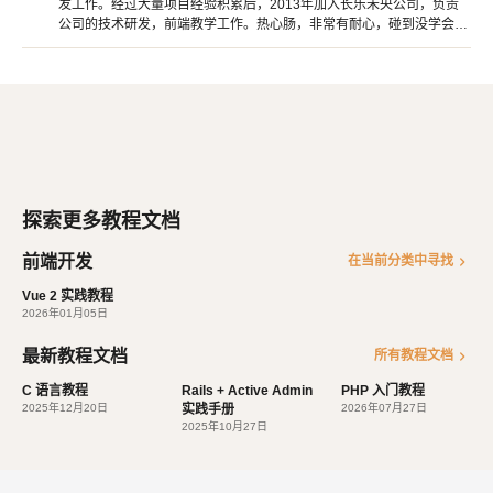
发工作。经过大量项目经验积累后，2013年加入长乐未央公司，负责
公司的技术研发，前端教学工作。热心肠，非常有耐心，碰到没学会的
学生，经常一对一单独辅导。对带领新手入行有着非常丰富的经验。
探索更多教程文档
前端开发
chevron_right
在当前分类中寻找
Vue 2 实践教程
2026年01月05日
最新教程文档
chevron_right
所有教程文档
C 语言教程
Rails + Active Admin
PHP 入门教程
2025年12月20日
实践手册
2026年07月27日
2025年10月27日