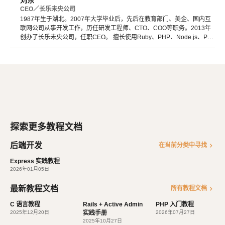
刘东
CEO／长乐未央公司
1987年生于湖北。2007年大学毕业后，先后在教育部门、美企、国内互
联网公司从事开发工作，历任研发工程师、CTO、COO等职务。2013年
创办了长乐未央公司，任职CEO。 擅长使用Ruby、PHP、Node.js、Pyt
hon等开发后端程序。擅长HTML 5、CSS 3、原生JavaScript、jQuery、
Vue.js、React开发。 擅长微信公众号、小程序开发。擅长使用React Nat
ive开发iOS、Android原生App。 对编程、AI和机器人都有深厚的兴趣，
觉得做开发非常快乐，能创造梦想中的产品是一件非常有幸福感的事情。
喜爱阅读，尤其是历史相关的书籍。喜欢音乐，钢琴、Ukulele都能简单
自娱自乐。爱好旅行和美食，人生梦想之一是希望能带着妻子吃遍全世
界。
探索更多教程文档
后端开发
chevron_right
在当前分类中寻找
Express 实践教程
2026年01月05日
最新教程文档
chevron_right
所有教程文档
C 语言教程
Rails + Active Admin
PHP 入门教程
2025年12月20日
实践手册
2026年07月27日
2025年10月27日