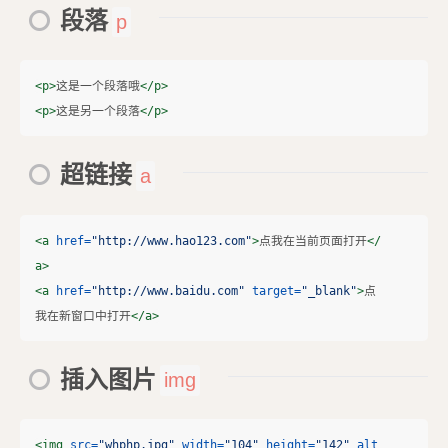
段落
p
<p>
这是一个段落哦
</p>
<p>
这是另一个段落
</p>
超链接
a
<a
href=
"http://www.hao123.com"
>
点我在当前页面打开
</
a>
<a
href=
"http://www.baidu.com"
target=
"_blank"
>
点
我在新窗口中打开
</a>
插入图片
img
<img
src=
"whphp.jpg"
width=
"104"
height=
"142"
alt