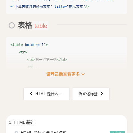
=
"下载失败时的替换文本"
title=
"提示文本"
/>
表格
table
<table
border=
"1"
>
<tr>
<td>
第一行第一列
</td>
<td...
expand_more
请登录后查看更多
HTML 是什么与基础格式
语义化标签
1. HTML 基础
HTML 是什么与基础格式