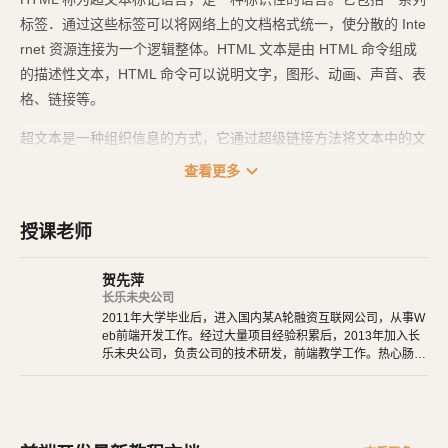
标签．通过这些标签可以将网络上的文档格式统一，使分散的 Inte
rnet 资源连接为一个逻辑整体。HTML 文本是由 HTML 命令组成
的描述性文本，HTML 命令可以说明文字，图形、动画、声音、表
格、链接等。
超文本是一种组织信息的方式，它通过超级链接方法将文本中的文
字、图表与其他信息媒体相关联。这些相互关联的信息媒体可能在
expand_more
查看更多
同一文本中，也可能是其他文件，或是地理位置相距遥远的某台计
算机上的文件。这种组织信息方式将分布在不同位置的信息资源用
授课老师
随机方式进行连接，为人们查找，检索信息提供方便。
贺先萍
长乐未央公司
2011年大学毕业后，进入国内某A轮融资互联网公司，从事W
eb前端开发工作。经过大量项目经验积累后，2013年加入长
乐未央公司，负责公司的技术研发，前端教学工作。热心肠，
非常有耐心，碰到没学会的学生，经常一对一单独辅导。对带
领新手入行有着非常丰富的经验。