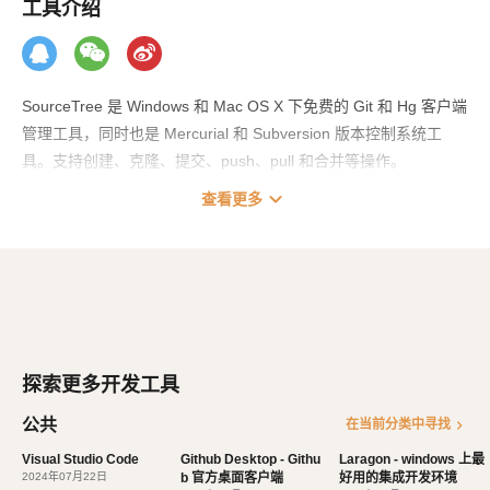
工具介绍
SourceTree 是 Windows 和 Mac OS X 下免费的 Git 和 Hg 客户端
管理工具，同时也是 Mercurial 和 Subversion 版本控制系统工
具。支持创建、克隆、提交、push、pull 和合并等操作。
SourceTree 拥有一个精美简洁的界面，大大简化了开发者与代码
expand_more
查看更多
库之间的 Git 操作方式，这对于那些不熟悉 Git 命令的开发者来说
非常实用。
SourceTree 拥有完整的 Git 功
能：
探索更多开发工具
通过一个简单的用户界面即可使用所有的 Git 命令
公共
chevron_right
在当前分类中寻找
通过一次单击，即可管理所有的 Git 库，无论是托管的还是本地的
Visual Studio Code
Github Desktop - Githu
Laragon - windows 上最
通过一次单击，即可进行 commit、push、pull、merge 等操作
2024年07月22日
b 官方桌面客户端
好用的集成开发环境