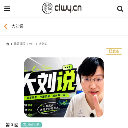
chevron_left
大刘说
home
视频课程
公共
大刘说
已发布
第 3 回
免费浏览