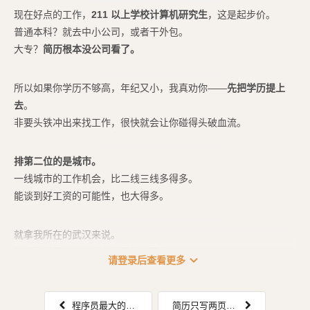
现在好点的工作，
211 以上学校计算机研究生
，这是起步价。
普通本科？就去中小公司，或者干外包。
大专？
简历根本没公司看了。
所以如果你学历不够高，年纪又小，我真劝你——
先把学历提上
去
。
非要头铁冲出来找工作，很快就会让你碰得头破血流。
排第二位的是城市。
一线城市的工作机会，比二线三线多得多。
能谈到好工资的可能性，也大得多。
就拿我所在的武汉来说。
如果你学历一般，想在武汉找个双休的、按...
expand_more
请登录后查看更多
程序员最大的死法：给自己贴标签
简历只写两页？大学老师坑了你