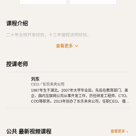
课程介绍
二十年全栈开发经验，十三年编程讲师经验。
以吾所思，解君所惑。
expand_more
查看更多
授课老师
刘东
CEO／长乐未央公司
1987年生于湖北。2007年大学毕业后，先后在教育部门、美
企、国内互联网公司从事开发工作，历任研发工程师、CTO、
COO等职务。2013年创办了长乐未央公司，任职CEO。 擅长
使用Ruby、PHP、Node.js、Python等开发后端程序。擅长H
TML 5、CSS 3、原生JavaScript、jQuery、Vue.js、React开
发。 擅长微信公众号、小程序开发。擅长使用React Native开
发iOS、Android原生App。 对编程、AI和机器人都有深厚的
兴趣，觉得做开发非常快乐，能创造梦想中的产品是一件非常
公共 最新视频课程
chevron_right
查看更多
有幸福感的事情。喜爱阅读，尤其是历史相关的书籍。喜欢音