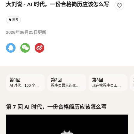
大刘说 - AI 时代，一份合格简历应该怎么写
思考
local_offer
2026年06月25日更新
第1回
第2回
第3回
AI 时代，100 个程
程序员最大的死
现在找程序员工
序员，只活 1 个
法：给自己贴标签
作，学历排第一，
技术排最后
第 7 回 AI 时代，一份合格简历应该怎么写