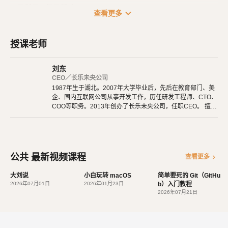
以吾所思，解君所惑。
expand_more
查看更多
授课老师
刘东
CEO／长乐未央公司
1987年生于湖北。2007年大学毕业后，先后在教育部门、美
企、国内互联网公司从事开发工作，历任研发工程师、CTO、
COO等职务。2013年创办了长乐未央公司，任职CEO。 擅长
使用Ruby、PHP、Node.js、Python等开发后端程序。擅长H
TML 5、CSS 3、原生JavaScript、jQuery、Vue.js、React开
发。 擅长微信公众号、小程序开发。擅长使用React Native开
发iOS、Android原生App。 对编程、AI和机器人都有深厚的
兴趣，觉得做开发非常快乐，能创造梦想中的产品是一件非常
公共 最新视频课程
chevron_right
查看更多
有幸福感的事情。喜爱阅读，尤其是历史相关的书籍。喜欢音
乐，钢琴、Ukulele都能简单自娱自乐。爱好旅行和美食，人
大刘说
小白玩转 macOS
简单要死的 Git（GitHu
生梦想之一是希望能带着妻子吃遍全世界。
2026年07月01日
2026年01月23日
b）入门教程
2026年07月21日