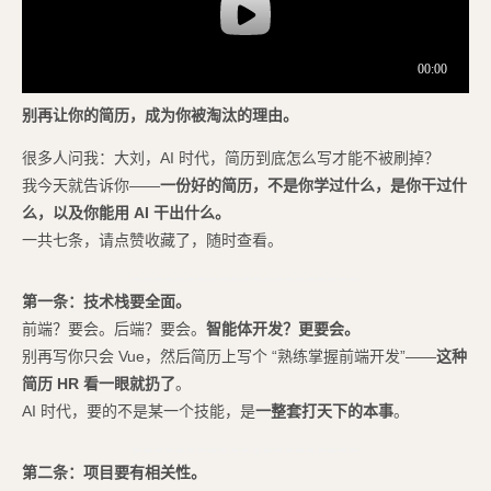
别再让你的简历，成为你被淘汰的理由。
很多人问我：大刘，AI 时代，简历到底怎么写才能不被刷掉？
我今天就告诉你——
一份好的简历，不是你学过什么，是你干过什
么，以及你能用 AI 干出什么。
一共七条，请点赞收藏了，随时查看。
第一条：技术栈要全面。
前端？要会。后端？要会。
智能体开发？更要会。
别再写你只会 Vue，然后简历上写个 “熟练掌握前端开发”——
这种
简历 HR 看一眼就扔了
。
AI 时代，要的不是某一个技能，是
一整套打天下的本事
。
第二条：项目要有相关性。