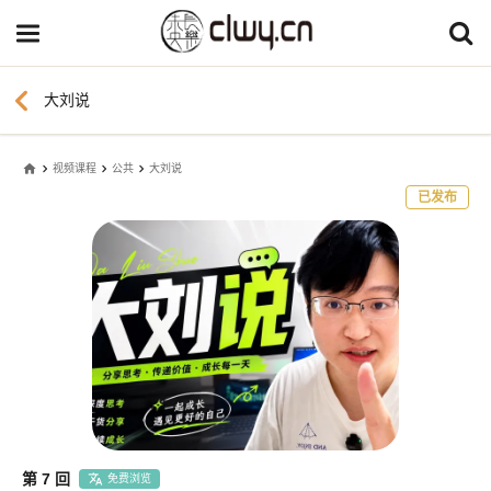
chevron_left
大刘说
home
视频课程
公共
大刘说
已发布
第 7 回
免费浏览