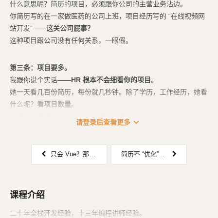
什么意思呢？简历的项目，必须跟你公司的主营业务沾边。
你简历写的在一家做医药的公司上班，项目经历写的 “在线视频网
站开发”——
这关公司屁事？
这种项目跟公司没有任何关系，一眼假。
第三条：项目要多。
我跟你说个实话——
HR 根本不会细看你的项目
。
她一天看几百份简历，每份就几秒钟。除了学历，工作经历，她看
什么呢？
看项目数量
。
你写 3 个项目，她认为你是新手。你写 8 个、10 个，...
expand_more
请登录后查看更多
只会 Vue？那你很难找工作了
简历不 “优化”，连面试机会都没有
课程介绍
二十年全栈开发经验，十三年编程讲师经验。