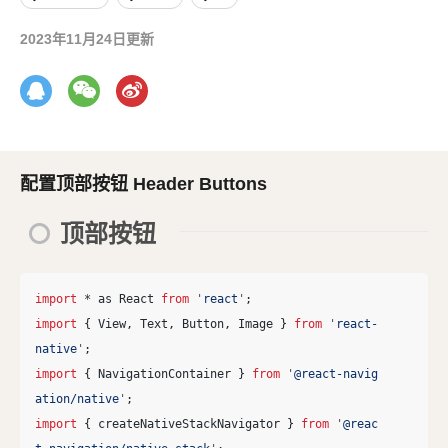
2023年11月24日更新
配置顶部按钮 Header Buttons
顶部按钮
import
*
as
React
from
'
react
'
;
import
{
View
,
Text
,
Button
,
Image
}
from
'
react-
native
'
;
import
{
NavigationContainer
}
from
'
@react-navig
ation/native
'
;
import
{
createNativeStackNavigator
}
from
'
@reac