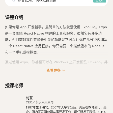
已发布
课程介绍
如果你是 App 开发新手，最简单的方法就是使用 Expo Go。Expo
是一套围绕 React Native 构建的工具和服务，虽然它有许多功
能，但目前对我们来说最相关的功能是它可以让你在几分钟内编写
一个 React Native 应用程序。你只需要一个最新版本的 Node.js
和一个手机或模拟器。
通过使用 expo，你甚至可以在 Windows 上开发预览 iOS App。并
可以直接在 Windows 上将你开发的应用发布到苹果的 App Stor
expand_more
查看更多
e，Mac 电脑不再是你开发 iOS App 的阻碍。这是以往使用原始 R
eact Native 不可想象的事情。
授课老师
刘东
CEO／长乐未央公司
1987年生于湖北。2007年大学毕业后，先后在教育部门、美
企、国内互联网公司从事开发工作，历任研发工程师、CTO、