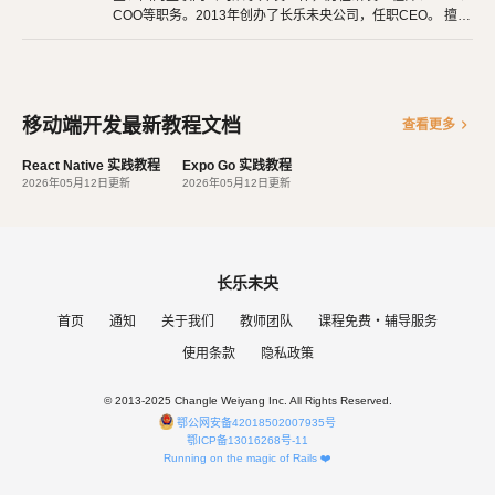
COO等职务。2013年创办了长乐未央公司，任职CEO。 擅长
使用Ruby、PHP、Node.js、Python等开发后端程序。擅长H
TML 5、CSS 3、原生JavaScript、jQuery、Vue.js、React开
发。 擅长微信公众号、小程序开发。擅长使用React Native开
发iOS、Android原生App。 对编程、AI和机器人都有深厚的
兴趣，觉得做开发非常快乐，能创造梦想中的产品是一件非常
移动端开发最新教程文档
chevron_right
查看更多
有幸福感的事情。喜爱阅读，尤其是历史相关的书籍。喜欢音
乐，钢琴、Ukulele都能简单自娱自乐。爱好旅行和美食，人
React Native 实践教程
Expo Go 实践教程
生梦想之一是希望能带着妻子吃遍全世界。
2026年05月12日更新
2026年05月12日更新
长乐未央
首页
通知
关于我们
教师团队
课程免费・辅导服务
使用条款
隐私政策
© 2013-2025 Changle Weiyang Inc. All Rights Reserved.
鄂公网安备42018502007935号
鄂ICP备13016268号-11
Running on the magic of Rails ❤️