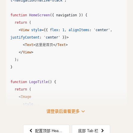
t-navigation/native-stack
'
;
function
HomeScreen
({
navigation
})
{
return 
(
<
View
style
=
{
{
flex
:
1
,
alignItems
:
'
center
'
,
justifyContent
:
'
center
'
}
}
>
<
Text
>
这里是首页
</
Text
>
</
View
>
);
}
function
LogoTitle
()
{
return
(
<
Image
style
...
expand_more
请登录后查看更多
配置顶部 Header Bar
底部 Tab 栏