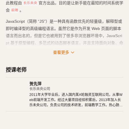
此教程由
官方出品，目的是让新手能在最短的时间系统学
长乐未央
会
。
前端
JavaScript（简称 “JS”）是一种具有函数优先的轻量级，解释型或
即时编译型的高级编程语言。虽然它是作为开发 Web 页面的脚本
语言而出名的，但是它也被用到了很多非浏览器环境中，JavaScri
pt 基于原型编程、多范式的动态脚本语言，并且支持面向对象、命
令式和声明式（如函数式编程）风格。
expand_more
查看更多
JavaScript 是一种属于网络的高级脚本语言,已经被广泛用于 Web
应用开发,常用来为网页添加各式各样的动态功能,为用户提供更流
授课老师
畅美观的浏览效果。通常 JavaScript 脚本是通过嵌入在 HTML 中
来实现自身的功能的。
贺先萍
长乐未央公司
2011年大学毕业后，进入国内某A轮融资互联网公司，从事W
eb前端开发工作。经过大量项目经验积累后，2013年加入长
乐未央公司，负责公司的技术研发，前端教学工作。热心肠，
非常有耐心，碰到没学会的学生，经常一对一单独辅导。对带
领新手入行有着非常丰富的经验。