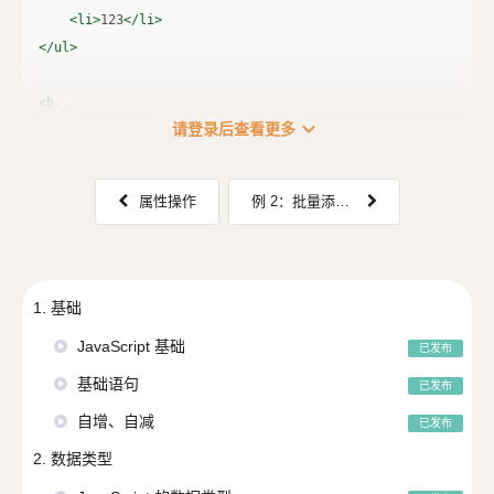
<li>
123
</li>
</ul>
<b...
expand_more
请登录后查看更多
属性操作
例 2：批量添加、修改样式
1. 基础
JavaScript 基础
已发布
基础语句
已发布
自增、自减
已发布
2. 数据类型