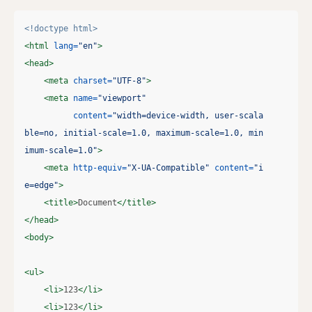
<!doctype html>
<html
lang=
"en"
>
<head>
<meta
charset=
"UTF-8"
>
<meta
name=
"viewport"
content=
"width=device-width, user-scala
ble=no, initial-scale=1.0, maximum-scale=1.0, min
imum-scale=1.0"
>
<meta
http-equiv=
"X-UA-Compatible"
content=
"i
e=edge"
>
<title>
Document
</title>
</head>
<body>
<ul>
<li>
123
</li>
<li>
123
</li>