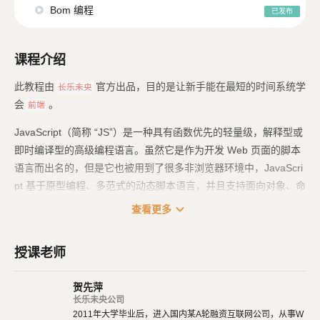
Bom 编程
已发布
课程介绍
此教程由
官方出品，目的是让新手能在最短的时间系统学
长乐未央
会
。
前端
JavaScript（简称 “JS”）是一种具有函数优先的轻量级，解释型或
即时编译型的高级编程语言。虽然它是作为开发 Web 页面的脚本
语言而出名的，但是它也被用到了很多非浏览器环境中，JavaScri
pt 基于原型编程、多范式的动态脚本语言，并且支持面向对象、命
令式和声明式（如函数式编程）风格。
expand_more
查看更多
JavaScript 是一种属于网络的高级脚本语言,已经被广泛用于 Web
应用开发,常用来为网页添加各式各样的动态功能,为用户提供更流
授课老师
畅美观的浏览效果。通常 JavaScript 脚本是通过嵌入在 HTML 中
来实现自身的功能的。
贺先萍
长乐未央公司
2011年大学毕业后，进入国内某A轮融资互联网公司，从事W