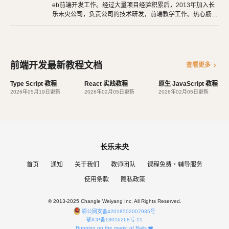
eb前端开发工作。经过大量项目经验积累后，2013年加入长
乐未央公司，负责公司的技术研发，前端教学工作。热心肠，
非常有耐心，碰到没学会的学生，经常一对一单独辅导。对带
领新手入行有着非常丰富的经验。
前端开发最新教程文档
chevron_right
查看更多
Type Script 教程
React 实践教程
原生 JavaScript 教程
2026年05月19日更新
2026年02月05日更新
2026年02月05日更新
长乐未央
首页
通知
关于我们
教师团队
课程免费・辅导服务
使用条款
隐私政策
© 2013-2025 Changle Weiyang Inc. All Rights Reserved.
鄂公网安备42018502007935号
鄂ICP备13016268号-11
Running on the magic of Rails ❤️