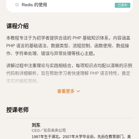
Redis 的使用
已发布
课程介绍
本教程专注于为初学者提供合适的 PHP 基础知识体系，内容涵盖
PHP 语言的基础语法、数据类型、流程控制、函数使用、数组操
作、字符串处理、错误与异常处理等核心主题。
讲解过程中注重理论与实践相结合，每项知识点均配以清晰的示例
代码和详细解析，旨在帮助学习者快速理解 PHP 语言特性，奠定
坚实的编程基础。
expand_more
查看更多
无论是编程新手还是希望系统梳理 PHP 基础知识的开发者，皆可
借此教程查阅 PHP 语言常用语法，为进一步从事 Web 开发工作
打下坚实基础。
授课老师
刘东
CEO／长乐未央公司
1987年生于湖北。2007年大学毕业后，先后在教育部门、美