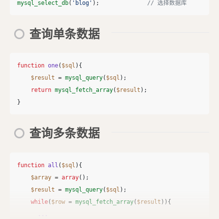
mysql_select_db
(
'blog'
);
// 选择数据库
查询单条数据
function
one
(
$sql
){
$result
=
mysql_query
(
$sql
);
return
mysql_fetch_array
(
$result
);
}
查询多条数据
function
all
(
$sql
){
$array
=
array
();
$result
=
mysql_query
(
$sql
);
while
(
$row
=
mysql_fetch_array
(
$result
)){
...