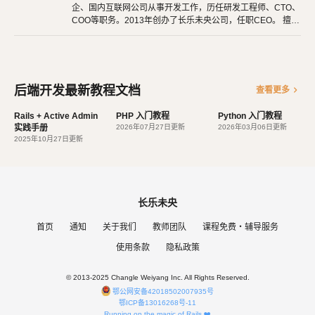
企、国内互联网公司从事开发工作，历任研发工程师、CTO、
COO等职务。2013年创办了长乐未央公司，任职CEO。 擅长
使用Ruby、PHP、Node.js、Python等开发后端程序。擅长H
TML 5、CSS 3、原生JavaScript、jQuery、Vue.js、React开
发。 擅长微信公众号、小程序开发。擅长使用React Native开
发iOS、Android原生App。 对编程、AI和机器人都有深厚的
兴趣，觉得做开发非常快乐，能创造梦想中的产品是一件非常
后端开发最新教程文档
chevron_right
查看更多
有幸福感的事情。喜爱阅读，尤其是历史相关的书籍。喜欢音
乐，钢琴、Ukulele都能简单自娱自乐。爱好旅行和美食，人
Rails + Active Admin
PHP 入门教程
Python 入门教程
生梦想之一是希望能带着妻子吃遍全世界。
实践手册
2026年07月27日更新
2026年03月06日更新
2025年10月27日更新
长乐未央
首页
通知
关于我们
教师团队
课程免费・辅导服务
使用条款
隐私政策
© 2013-2025 Changle Weiyang Inc. All Rights Reserved.
鄂公网安备42018502007935号
鄂ICP备13016268号-11
Running on the magic of Rails ❤️