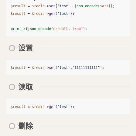
$result
=
$redis
->
set
(
'test'
,
json_encode
(
$arr
));
$result
=
$redis
->
get
(
'test'
);
print_r
(
json_decode
(
$result
,
true
));
设置
$result
=
$redis
->
set
(
'test'
,
"11111111111"
);
读取
$result
=
$redis
->
get
(
'test'
);
删除