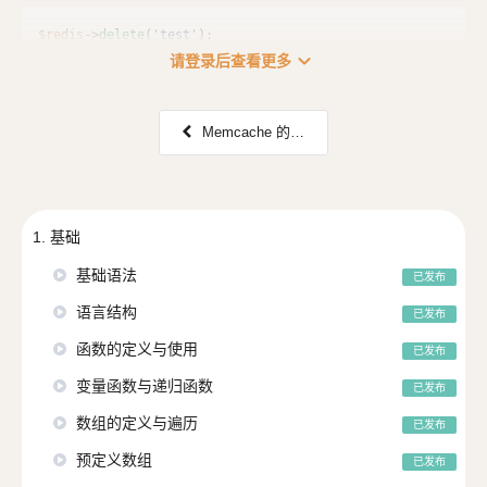
$redis
->
delete
(
'test'
);
expand_more
请登录后查看更多
Memcache 的使用
1. 基础
基础语法
已发布
语言结构
已发布
函数的定义与使用
已发布
变量函数与递归函数
已发布
数组的定义与遍历
已发布
预定义数组
已发布