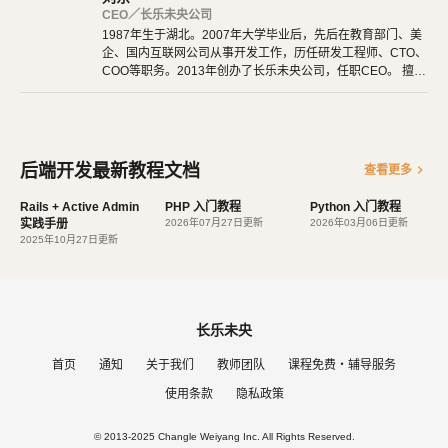
CEO／长乐未央公司
1987年生于湖北。2007年大学毕业后，先后在教育部门、美
企、国内互联网公司从事开发工作，历任研发工程师、CTO、
COO等职务。2013年创办了长乐未央公司，任职CEO。 擅长
使用Ruby、PHP、Node.js、Python等开发后端程序。擅长H
TML 5、CSS 3、原生JavaScript、jQuery、Vue.js、React开
发。 擅长微信公众号、小程序开发。擅长使用React Native开
发iOS、Android原生App。 对编程、AI和机器人都有深厚的
兴趣，觉得做开发非常快乐，能创造梦想中的产品是一件非常
后端开发最新教程文档
chevron_right
查看更多
有幸福感的事情。喜爱阅读，尤其是历史相关的书籍。喜欢音
乐，钢琴、Ukulele都能简单自娱自乐。爱好旅行和美食，人
Rails + Active Admin
PHP 入门教程
Python 入门教程
生梦想之一是希望能带着妻子吃遍全世界。
实践手册
2026年07月27日更新
2026年03月06日更新
2025年10月27日更新
长乐未央
首页
通知
关于我们
教师团队
课程免费・辅导服务
使用条款
隐私政策
© 2013-2025 Changle Weiyang Inc. All Rights Reserved.