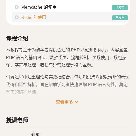
Memcache 的使用
已发布
Redis 的使用
已发布
课程介绍
本教程专注于为初学者提供合适的 PHP 基础知识体系，内容涵盖
PHP 语言的基础语法、数据类型、流程控制、函数使用、数组操
作、字符串处理、错误与异常处理等核心主题。
讲解过程中注重理论与实践相结合，每项知识点均配以清晰的示例
代码和详细解析，旨在帮助学习者快速理解 PHP 语言特性，奠定
坚实的编程基础。
expand_more
查看更多
无论是编程新手还是希望系统梳理 PHP 基础知识的开发者，皆可
借此教程查阅 PHP 语言常用语法，为进一步从事 Web 开发工作
打下坚实基础。
授课老师
刘东