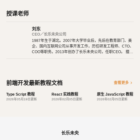
它可能是将来 Web 开发的主流工具。
授课老师
这个项目本身也越滚越大，从最早的 UI 引擎变成了一整套前后端
通吃的 Web App 解决方案。衍生的 React Native 项目，目标更是
刘东
宏伟，希望用写 Web App 的方式去写 Native App。如果能够实
CEO／长乐未央公司
现，整个互联网行业都会被颠覆，因为同一组人只需要写一次 UI
1987年生于湖北。2007年大学毕业后，先后在教育部门、美
企、国内互联网公司从事开发工作，历任研发工程师、CTO、
，就能同时运行在服务器、浏览器和手机。
COO等职务。2013年创办了长乐未央公司，任职CEO。 擅长
使用Ruby、PHP、Node.js、Python等开发后端程序。擅长H
React 主要用于构建 UI。你可以在 React 里传递多种类型的参
TML 5、CSS 3、原生JavaScript、jQuery、Vue.js、React开
数，如声明代码，帮助你渲染出 UI、也可以是静态的 HTML DOM
发。 擅长微信公众号、小程序开发。擅长使用React Native开
发iOS、Android原生App。 对编程、AI和机器人都有深厚的
元素、也可以传递动态变量、甚至是可交互的应用组件。
兴趣，觉得做开发非常快乐，能创造梦想中的产品是一件非常
前端开发最新教程文档
chevron_right
查看更多
有幸福感的事情。喜爱阅读，尤其是历史相关的书籍。喜欢音
声明式设计：React 采用声明范式，可以轻松描述应用。
乐，钢琴、Ukulele都能简单自娱自乐。爱好旅行和美食，人
Type Script 教程
React 实践教程
原生 JavaScript 教程
高效：React 通过对 DOM 的模拟，最大限度地减少与 DOM 的交互。
生梦想之一是希望能带着妻子吃遍全世界。
2026年05月19日更新
2026年02月05日更新
2026年02月05日更新
灵活：React 可以与已知的库或框架很好地配合。
长乐未央