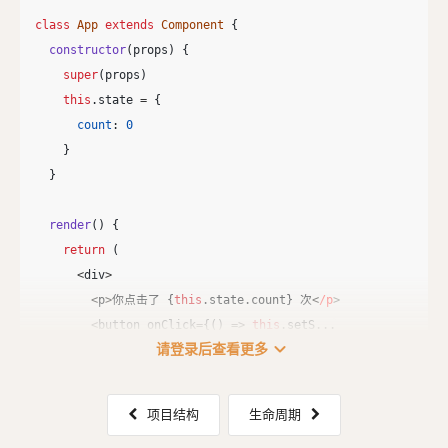
class
App
extends
Component
{
constructor
(
props
)
{
super
(
props
)
this
.
state
=
{
count
:
0
}
}
render
()
{
return 
(
<
div
>
<
p
>
你点击了
{
this
.
state
.
count
}
次
<
/p
<
button
onClick
=
{()
=>
this
.
setS
...
expand_more
请登录后查看更多
项目结构
生命周期