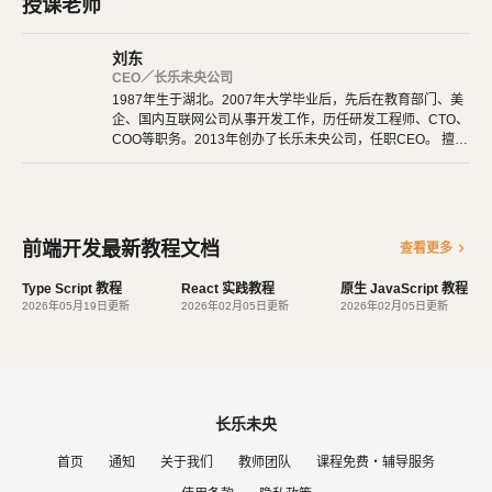
授课老师
这个项目本身也越滚越大，从最早的 UI 引擎变成了一整套前后端
通吃的 Web App 解决方案。衍生的 React Native 项目，目标更是
刘东
宏伟，希望用写 Web App 的方式去写 Native App。如果能够实
CEO／长乐未央公司
现，整个互联网行业都会被颠覆，因为同一组人只需要写一次 UI
1987年生于湖北。2007年大学毕业后，先后在教育部门、美
企、国内互联网公司从事开发工作，历任研发工程师、CTO、
，就能同时运行在服务器、浏览器和手机。
COO等职务。2013年创办了长乐未央公司，任职CEO。 擅长
使用Ruby、PHP、Node.js、Python等开发后端程序。擅长H
React 主要用于构建 UI。你可以在 React 里传递多种类型的参
TML 5、CSS 3、原生JavaScript、jQuery、Vue.js、React开
数，如声明代码，帮助你渲染出 UI、也可以是静态的 HTML DOM
发。 擅长微信公众号、小程序开发。擅长使用React Native开
发iOS、Android原生App。 对编程、AI和机器人都有深厚的
元素、也可以传递动态变量、甚至是可交互的应用组件。
兴趣，觉得做开发非常快乐，能创造梦想中的产品是一件非常
前端开发最新教程文档
chevron_right
查看更多
有幸福感的事情。喜爱阅读，尤其是历史相关的书籍。喜欢音
声明式设计：React 采用声明范式，可以轻松描述应用。
乐，钢琴、Ukulele都能简单自娱自乐。爱好旅行和美食，人
Type Script 教程
React 实践教程
原生 JavaScript 教程
高效：React 通过对 DOM 的模拟，最大限度地减少与 DOM 的交互。
生梦想之一是希望能带着妻子吃遍全世界。
2026年05月19日更新
2026年02月05日更新
2026年02月05日更新
灵活：React 可以与已知的库或框架很好地配合。
长乐未央
首页
通知
关于我们
教师团队
课程免费・辅导服务