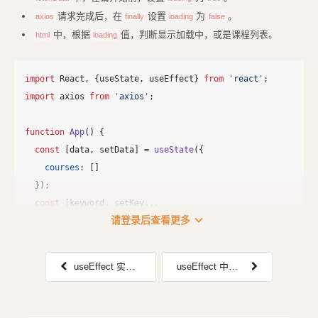
请求完成后，在
设置
为
。
axios
finally
loading
false
中，根据
值，判断显示加载中，或是课程列表。
html
loading
import
React
,
{
useState
,
useEffect
}
from
'
react
'
;
import
axios
from
'
axios
'
;
function
App
()
{
const
[
data
,
setData
]
=
useState
({
courses
:
[]
});
const
[
keyword
,
setKey
...
expand_more
请登录后查看更多
useEffect 实现搜索课程
useEffect 中的错误处理