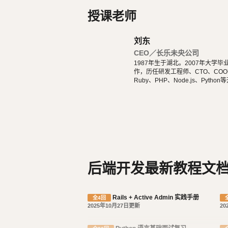
Django 是高水准的 Python 编程语
授课老师
程序框架，它起源于开源社区。使用这种
护、数据库驱动的应用程序。这也正是 OpenS
刘东
的主要原因。另外，在 Django 框架中，
CEO／长乐未央公司
具有较强的可扩展性。Django 项目源自一
1987年生于湖北。2007年大
作，历任研发工程师、CTO、COO等
被释放出来。Django 框架的核心组件有：
Ruby、PHP、Node.js、Pytho
ery、Vue.js、React开发。 擅
用于创建模型的对象关系映射；
droid原生App。 对编程、AI和机器人都有深厚的兴趣，觉得做开发非常快乐，能创造梦想中的产
品是一件非常有幸福感的事情。喜爱
为最终用户设计较好的管理界面；
都能简单自娱自乐。爱好旅行和美
URL 设计；
设计者友好的模板语言；
缓存系统。
后端开发最新教程文
Rails + Active Admin 实践手册
全4回
2025年10月27日更新
20