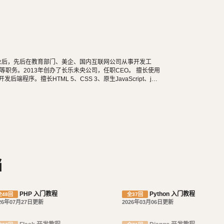
言驱动的一个开源模型．视图，控制器风格的 Web 应用
架构，程序员可以方便、快捷地创建高品质、易维
tack 的 Horizon 组件采用这种架构进行设计
还包含许多功能强大的第三方插件，使得 Django
个在线新闻 Web 站点，于 2005 年以开源的形式
学毕业后，先后在教育部门、美企、国内互联网公司从事开发工
职务。2013年创办了长乐未央公司，任职CEO。 擅长使用
n等开发后端程序。擅长HTML 5、CSS 3、原生JavaScript、jQu
长微信公众号、小程序开发。擅长使用React Native开发iOS、An
阅读，尤其是历史相关的书籍。喜欢音乐，钢琴、Ukulele
食，人生梦想之一是希望能带着妻子吃遍全世界。
档
PHP 入门教程
Python 入门教程
全48回
全37回
26年07月27日更新
2026年03月06日更新