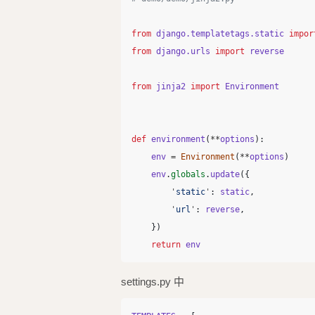
from
django.templatetags.static
impor
from
django.urls
import
reverse
from
jinja2
import
Environment
def
environment
(
**
options
):
env
=
Environment
(
**
options
)
env
.
globals
.
update
({
'
static
'
:
static
,
'
url
'
:
reverse
,
})
return
env
settings.py 中