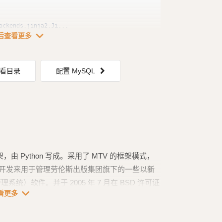
expand_more
后查看更多
看目录
配置 MySQL
架，由 Python 写成。采用了 MTV 的框架模式，
是被开发来用于管理劳伦斯出版集团旗下的一些以新
统）软件。并于 2005 年 7 月在 BSD 许可证
expand_more
看更多
jango Reinhardt 来命名的。2019 年 12