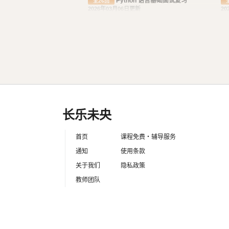
Python 语言基础面试复习
全26回
2026年03月06日更新
20
Scrapy 爬虫开发教程
全9回
2026年03月09日更新
20
长乐未央
首页
课程免费・辅导服务
通知
使用条款
关于我们
隐私政策
教师团队