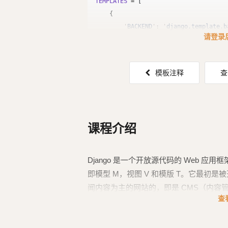
TEMPLATES
=
[
{
'
BACKEND
'
:
'
请登录
模板注释
查
课程介绍
Django 是一个开放源代码的 Web 应用框
即模型 M，视图 V 和模版 T。它最初
闻内容为主的网站的，即是 CMS（内容管理系
查
下发布。这套框架是以比利时的吉普赛爵士吉他手 D
月 2 日，Django 3. 0 发布。