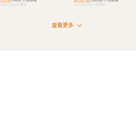
Flask 开发教程
Django 开发教程
全37回
全71回
24年07月04日更新
2024年09月27日更新
expand_more
Express 实践教程
查看更多
全17回
26年01月05日更新