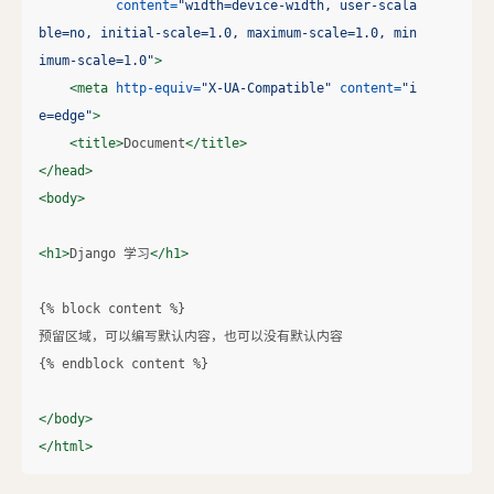
content=
"width=device-width, user-scala
ble=no, initial-scale=1.0, maximum-scale=1.0, min
imum-scale=1.0"
>
<meta
http-equiv=
"X-UA-Compatible"
content=
"i
e=edge"
>
<title>
Document
</title>
</head>
<body>
<h1>
Django 学习
</h1>
{% block content %}

预留区域，可以编写默认内容，也可以没有默认内容

{% endblock content %}

</body>
</html>