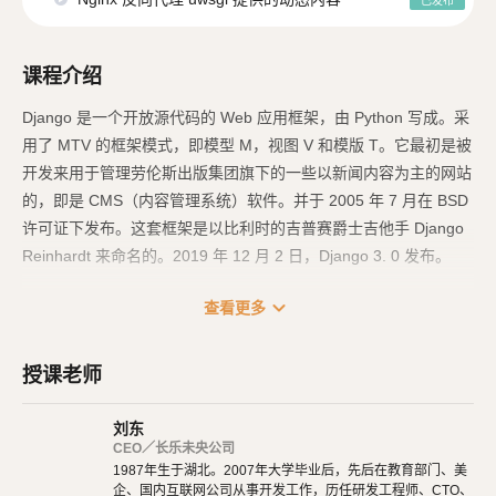
已发布
课程介绍
Django 是一个开放源代码的 Web 应用框架，由 Python 写成。采
用了 MTV 的框架模式，即模型 M，视图 V 和模版 T。它最初是被
开发来用于管理劳伦斯出版集团旗下的一些以新闻内容为主的网站
的，即是 CMS（内容管理系统）软件。并于 2005 年 7 月在 BSD
许可证下发布。这套框架是以比利时的吉普赛爵士吉他手 Django
Reinhardt 来命名的。2019 年 12 月 2 日，Django 3. 0 发布。
Django 是高水准的 Python 编程语言驱动的一个开源模型．视
expand_more
查看更多
图，控制器风格的 Web 应用程序框架，它起源于开源社区。使用
这种架构，程序员可以方便、快捷地创建高品质、易维护、数据库
授课老师
驱动的应用程序。这也正是 OpenStack 的 Horizon 组件采用这种
架构进行设计的主要原因。另外，在 Django 框架中，还包含许多
刘东
功能强大的第三方插件，使得 Django 具有较强的可扩展性。Djan
CEO／长乐未央公司
go 项目源自一个在线新闻 Web 站点，于 2005 年以开源的形式被
1987年生于湖北。2007年大学毕业后，先后在教育部门、美
企、国内互联网公司从事开发工作，历任研发工程师、CTO、
释放出来。Django 框架的核心组件有：