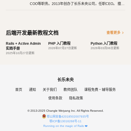
COO等职务。2013年创办了长乐未央公司，任职CEO。 擅长
使用Ruby、PHP、Node.js、Python等开发后端程序。擅长H
用于创建模型的对象关系映射；
TML 5、CSS 3、原生JavaScript、jQuery、Vue.js、React开
为最终用户设计较好的管理界面；
发。 擅长微信公众号、小程序开发。擅长使用React Native开
发iOS、Android原生App。 对编程、AI和机器人都有深厚的
URL 设计；
兴趣，觉得做开发非常快乐，能创造梦想中的产品是一件非常
后端开发最新教程文档
chevron_right
查看更多
设计者友好的模板语言；
有幸福感的事情。喜爱阅读，尤其是历史相关的书籍。喜欢音
乐，钢琴、Ukulele都能简单自娱自乐。爱好旅行和美食，人
缓存系统。
Rails + Active Admin
PHP 入门教程
Python 入门教程
生梦想之一是希望能带着妻子吃遍全世界。
实践手册
2026年07月27日更新
2026年03月06日更新
2025年10月27日更新
长乐未央
首页
通知
关于我们
教师团队
课程免费・辅导服务
使用条款
隐私政策
© 2013-2025 Changle Weiyang Inc. All Rights Reserved.
鄂公网安备42018502007935号
鄂ICP备13016268号-11
Running on the magic of Rails ❤️