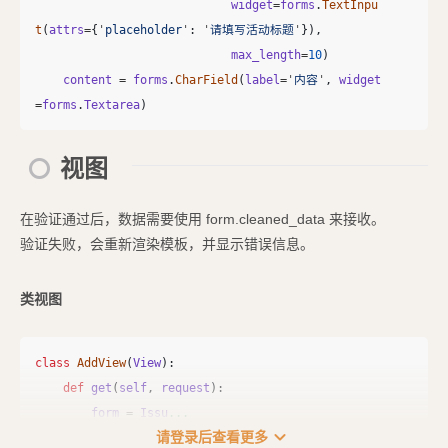
widget
=
forms
.
TextInpu
t
(
attrs
=
{
'
placeholder
'
:
'
请填写活动标题
'
}),
max_length
=
10
)
content
=
forms
.
CharField
(
label
=
'
内容
'
,
widget
=
forms
.
Textarea
)
视图
在验证通过后，数据需要使用 form.cleaned_data 来接收。
验证失败，会重新渲染模板，并显示错误信息。
类视图
class
AddView
(
View
):
def
get
(
self
,
request
):
form
=
Issu
...
expand_more
请登录后查看更多