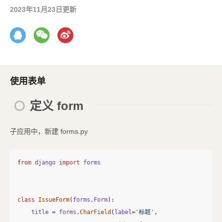
2023年11月23日更新
使用表单
定义 form
子应用中，新建 forms.py
from
django
import
forms
class
IssueForm
(
forms
.
Form
):
title
=
forms
.
CharField
(
label
=
'
标题
'
,