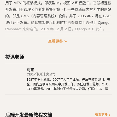
用了 MTV 的框架模式，即模型 M，视图 V 和模版 T。它最初是被
开发来用于管理劳伦斯出版集团旗下的一些以新闻内容为主的网站
的，即是 CMS（内容管理系统）软件。并于 2005 年 7 月在 BSD
许可证下发布。这套框架是以比利时的吉普赛爵士吉他手 Django
Reinhardt 来命名的。2019 年 12 月 2 日，Django 3. 0 发布。
Django 是高水准的 Python 编程语言驱动的一个开源模型．视
expand_more
查看更多
图，控制器风格的 Web 应用程序框架，它起源于开源社区。使用
这种架构，程序员可以方便、快捷地创建高品质、易维护、数据库
授课老师
驱动的应用程序。这也正是 OpenStack 的 Horizon 组件采用这种
架构进行设计的主要原因。另外，在 Django 框架中，还包含许多
刘东
功能强大的第三方插件，使得 Django 具有较强的可扩展性。Djan
CEO／长乐未央公司
go 项目源自一个在线新闻 Web 站点，于 2005 年以开源的形式被
1987年生于湖北。2007年大学毕业后，先后在教育部门、美
企、国内互联网公司从事开发工作，历任研发工程师、CTO、
释放出来。Django 框架的核心组件有：
COO等职务。2013年创办了长乐未央公司，任职CEO。 擅长
使用Ruby、PHP、Node.js、Python等开发后端程序。擅长H
用于创建模型的对象关系映射；
TML 5、CSS 3、原生JavaScript、jQuery、Vue.js、React开
为最终用户设计较好的管理界面；
发。 擅长微信公众号、小程序开发。擅长使用React Native开
发iOS、Android原生App。 对编程、AI和机器人都有深厚的
URL 设计；
兴趣，觉得做开发非常快乐，能创造梦想中的产品是一件非常
后端开发最新教程文档
chevron_right
查看更多
设计者友好的模板语言；