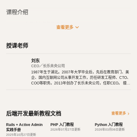
课程介绍
Python 工作面试必备复习知识
expand_more
查看更多
授课老师
刘东
CEO／长乐未央公司
1987年生于湖北。2007年大学毕业后，先后在教育部门、美
企、国内互联网公司从事开发工作，历任研发工程师、CTO、
COO等职务。2013年创办了长乐未央公司，任职CEO。 擅长
使用Ruby、PHP、Node.js、Python等开发后端程序。擅长H
TML 5、CSS 3、原生JavaScript、jQuery、Vue.js、React开
发。 擅长微信公众号、小程序开发。擅长使用React Native开
发iOS、Android原生App。 对编程、AI和机器人都有深厚的
兴趣，觉得做开发非常快乐，能创造梦想中的产品是一件非常
后端开发最新教程文档
chevron_right
查看更多
有幸福感的事情。喜爱阅读，尤其是历史相关的书籍。喜欢音
乐，钢琴、Ukulele都能简单自娱自乐。爱好旅行和美食，人
Rails + Active Admin
PHP 入门教程
Python 入门教程
生梦想之一是希望能带着妻子吃遍全世界。
实践手册
2026年07月27日更新
2026年03月06日更新
2025年10月27日更新