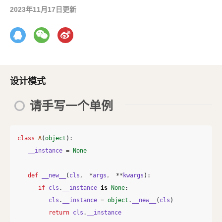
2023年11月17日更新
设计模式
请手写一个单例
class
A
(
object
):
__instance
=
None
def
__new__
(
cls
，
*
args
，
**
kwargs
):
if
cls
.
__instance
is
None
:
cls
.
__instance
=
object
.
__new__
(
cls
)
return
cls
.
__instance