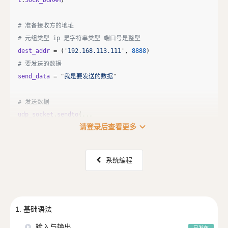
t
.
SOCK_DGRAM
)
# 准备接收方的地址

dest_addr
=
(
'
192.168.113.111
'
,
8888
)
send_data
=
"
我是要发送的数据
"
udp_socket
.
sendto
(
...
expand_more
请登录后查看更多
系统编程
1. 基础语法
输入与输出
已发布