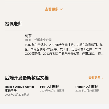
Python 工作面试必备复习知识
expand_more
查看更多
授课老师
刘东
CEO／长乐未央公司
1987年生于湖北。2007年大学毕业后，先后在教育部门、美
企、国内互联网公司从事开发工作，历任研发工程师、CTO、
COO等职务。2013年创办了长乐未央公司，任职CEO。 擅长
使用Ruby、PHP、Node.js、Python等开发后端程序。擅长H
TML 5、CSS 3、原生JavaScript、jQuery、Vue.js、React开
发。 擅长微信公众号、小程序开发。擅长使用React Native开
发iOS、Android原生App。 对编程、AI和机器人都有深厚的
兴趣，觉得做开发非常快乐，能创造梦想中的产品是一件非常
后端开发最新教程文档
chevron_right
查看更多
有幸福感的事情。喜爱阅读，尤其是历史相关的书籍。喜欢音
乐，钢琴、Ukulele都能简单自娱自乐。爱好旅行和美食，人
Rails + Active Admin
PHP 入门教程
Python 入门教程
生梦想之一是希望能带着妻子吃遍全世界。
实践手册
2026年07月27日更新
2026年03月06日更新
2025年10月27日更新