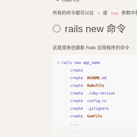
所有的命令都可以在
或
参数中
-h
-help
rails new 命令
这是用来创建新 Rails 应用程序的命令
$
rails
new
app_name
create
create
README
.
md
create
Rakefile
create
.
ruby
-
version
create
config
.
ru
create
.
gitignore
create
Gemfile
...
.
.
...