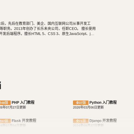
学毕业后，先后在教育部门、美企、国内互联网公司从事开发工
职务。2013年创办了长乐未央公司，任职CEO。 擅长使用
n等开发后端程序。擅长HTML 5、CSS 3、原生JavaScript、jQu
长微信公众号、小程序开发。擅长使用React Native开发iOS、An
阅读，尤其是历史相关的书籍。喜欢音乐，钢琴、Ukulele
食，人生梦想之一是希望能带着妻子吃遍全世界。
档
PHP 入门教程
Python 入门教程
全48回
全37回
26年07月27日更新
2026年03月06日更新
Flask 开发教程
Django 开发教程
全37回
全71回
24年07月04日更新
2024年09月27日更新