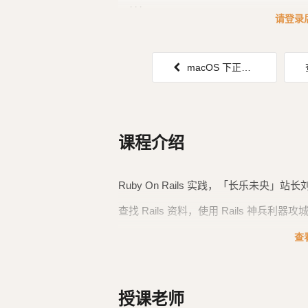
...
请登录
macOS 下正确安装 Ruby 3.3.0 + YJIT 步骤
课程介绍
Ruby On Rails 实践，「长乐未央」站长
查找 Rails 资料，使用 Rails 神兵利
文档主线参考：
nipe880324
的「Rails
查
法访问，所以就不提供访问地址了。
他原始文档是使用的 Rails 4，我根据他的
授课老师
开发经验，再增加 Rails 6 的新内容、新的