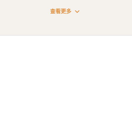
expand_more
Express 实践教程
查看更多
全17回
26年01月05日更新