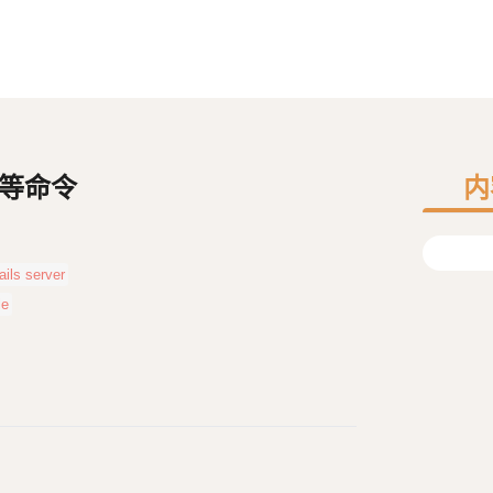
er 等命令
内
rails server
le