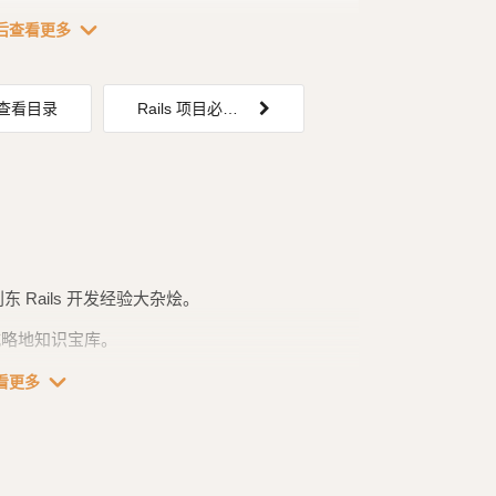
expand_more
后查看更多
查看目录
Rails 项目必备的 6 个设定
刘东 Rails 开发经验大杂烩。
器攻城略地知识宝库。
expand_more
 Webook」。由于他写的原始博客（日文），已经无
看更多
内容，重新编排成 Rails 6 的。然后再根据我个人
 Gem 包教程。