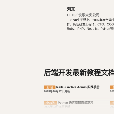
刘东
CEO／长乐未央公司
1987年生于湖北。2007年大
作，历任研发工程师、CTO、COO等
Ruby、PHP、Node.js、Pytho
ery、Vue.js、React开发。 擅
droid原生App。 对编程、AI和机器人都有深厚的兴趣，觉得做开发非常快乐，能创造梦想中的产
品是一件非常有幸福感的事情。喜爱
都能简单自娱自乐。爱好旅行和美
后端开发最新教程文
Rails + Active Admin 实践手册
全4回
2025年10月27日更新
20
Python 语言基础面试复习
全26回
2026年03月06日更新
20