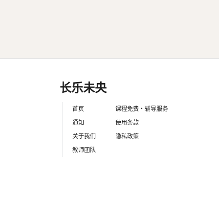
Scrapy 爬虫开发教程
全9回
2026年03月09日更新
20
长乐未央
首页
课程免费・辅导服务
通知
使用条款
关于我们
隐私政策
教师团队