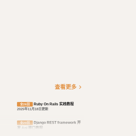
chevron_right
查看更多
Ruby On Rails 实践教程
全26回
2025年11月18日更新
Django REST framework 开
全20回
发 Api 接口教程
2023年11月23日更新