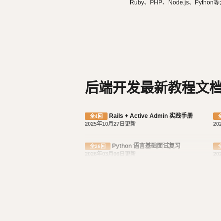
Ruby、PHP、Node.js、Pytho
ery、Vue.js、React开发。 擅
droid原生App。 对编程、AI和机器人都有深厚的兴趣，觉得做开发非常快乐，能创造梦想中的产
品是一件非常有幸福感的事情。喜爱
都能简单自娱自乐。爱好旅行和美
后端开发最新教程文
Rails + Active Admin 实践手册
全4回
2025年10月27日更新
20
Python 语言基础面试复习
全26回
2026年03月06日更新
20
Scrapy 爬虫开发教程
全9回
2026年03月09日更新
20