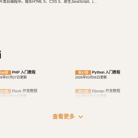
n等开发后端程序。擅长HTML 5、CSS 3、原生JavaScript、jQu
长微信公众号、小程序开发。擅长使用React Native开发iOS、An
阅读，尤其是历史相关的书籍。喜欢音乐，钢琴、Ukulele
食，人生梦想之一是希望能带着妻子吃遍全世界。
档
PHP 入门教程
Python 入门教程
全48回
全37回
26年07月27日更新
2026年03月06日更新
Flask 开发教程
Django 开发教程
全37回
全71回
24年07月04日更新
2024年09月27日更新
expand_more
Express 实践教程
查看更多
全17回
26年01月05日更新