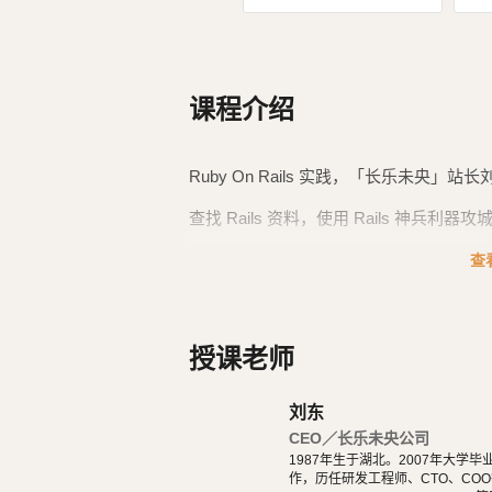
课程介绍
Ruby On Rails 实践，「长乐未央」站长
查找 Rails 资料，使用 Rails 神兵利
文档主线参考：
nipe880324
的「Rails
查
法访问，所以就不提供访问地址了。
他原始文档是使用的 Rails 4，我根据他的
授课老师
开发经验，再增加 Rails 6 的新内容、新的
刘东
CEO／长乐未央公司
1987年生于湖北。2007年大
作，历任研发工程师、CTO、COO等