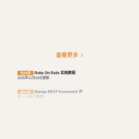
chevron_right
查看更多
Ruby On Rails 实践教程
全26回
2025年11月18日更新
Django REST framework 开
全20回
发 Api 接口教程
2023年11月23日更新