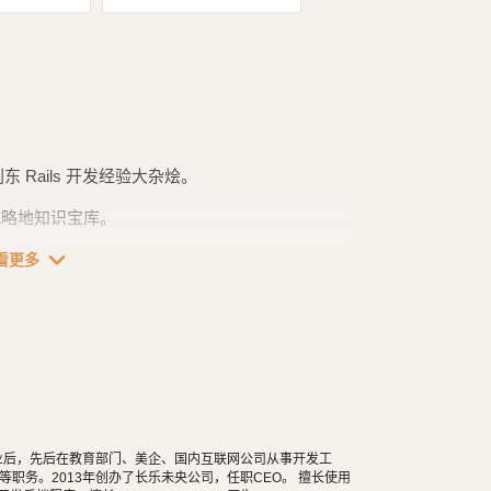
刘东 Rails 开发经验大杂烩。
器攻城略地知识宝库。
expand_more
 Webook」。由于他写的原始博客（日文），已经无
看更多
内容，重新编排成 Rails 6 的。然后再根据我个人
 Gem 包教程。
学毕业后，先后在教育部门、美企、国内互联网公司从事开发工
职务。2013年创办了长乐未央公司，任职CEO。 擅长使用