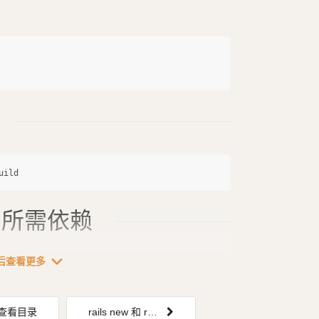
.0 所需依赖
expand_more
后查看更多
示错误 `cannot load...
查看目录
rails new 和 rails server 等命令