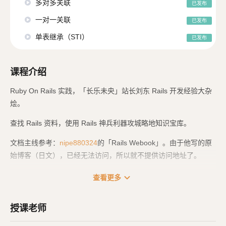
多对多关联
已发布
一对一关联
已发布
单表继承（STI）
已发布
课程介绍
Ruby On Rails 实践，「长乐未央」站长刘东 Rails 开发经验大杂
烩。
查找 Rails 资料，使用 Rails 神兵利器攻城略地知识宝库。
文档主线参考：
nipe880324
的「Rails Webook」。由于他写的原
始博客（日文），已经无法访问，所以就不提供访问地址了。
他原始文档是使用的 Rails 4，我根据他的内容，重新编排成 Rails
expand_more
查看更多
6 的。然后再根据我个人开发经验，再增加 Rails 6 的新内容、新
的 Gem 包教程。
授课老师