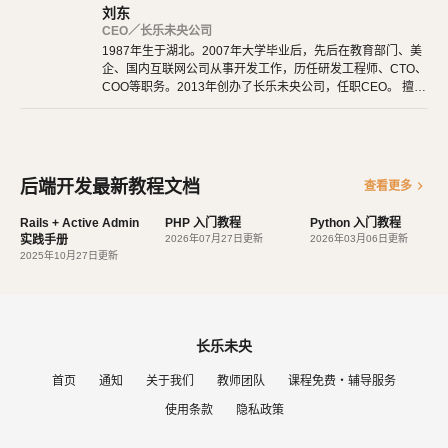
刘东
CEO／长乐未央公司
1987年生于湖北。2007年大学毕业后，先后在教育部门、美
企、国内互联网公司从事开发工作，历任研发工程师、CTO、
COO等职务。2013年创办了长乐未央公司，任职CEO。 擅长
使用Ruby、PHP、Node.js、Python等开发后端程序。擅长H
TML 5、CSS 3、原生JavaScript、jQuery、Vue.js、React开
发。 擅长微信公众号、小程序开发。擅长使用React Native开
发iOS、Android原生App。 对编程、AI和机器人都有深厚的
兴趣，觉得做开发非常快乐，能创造梦想中的产品是一件非常
后端开发最新教程文档
chevron_right
查看更多
有幸福感的事情。喜爱阅读，尤其是历史相关的书籍。喜欢音
乐，钢琴、Ukulele都能简单自娱自乐。爱好旅行和美食，人
Rails + Active Admin
PHP 入门教程
Python 入门教程
生梦想之一是希望能带着妻子吃遍全世界。
实践手册
2026年07月27日更新
2026年03月06日更新
2025年10月27日更新
长乐未央
首页
通知
关于我们
教师团队
课程免费・辅导服务
使用条款
隐私政策