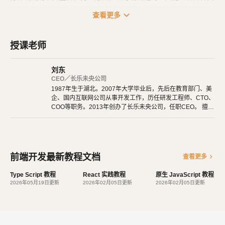
持类库结合使用时，Vue 也完全能够为复杂的单页应用提供驱动。
expand_more
查看更多
授课老师
刘东
CEO／长乐未央公司
1987年生于湖北。2007年大学毕业后，先后在教育部门、美
企、国内互联网公司从事开发工作，历任研发工程师、CTO、
COO等职务。2013年创办了长乐未央公司，任职CEO。 擅长
使用Ruby、PHP、Node.js、Python等开发后端程序。擅长H
TML 5、CSS 3、原生JavaScript、jQuery、Vue.js、React开
发。 擅长微信公众号、小程序开发。擅长使用React Native开
发iOS、Android原生App。 对编程、AI和机器人都有深厚的
兴趣，觉得做开发非常快乐，能创造梦想中的产品是一件非常
前端开发最新教程文档
chevron_right
查看更多
有幸福感的事情。喜爱阅读，尤其是历史相关的书籍。喜欢音
乐，钢琴、Ukulele都能简单自娱自乐。爱好旅行和美食，人
Type Script 教程
React 实践教程
原生 JavaScript 教程
生梦想之一是希望能带着妻子吃遍全世界。
2026年05月19日更新
2026年02月05日更新
2026年02月05日更新