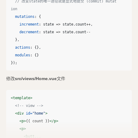
// 改变state的唯一途径就是显式地提交 (commit) mutat
ion
mutations
:
{
increment
:
state
=>
state
.
count
++
,
decrement
:
state
=>
state
.
count
--
},
actions
:
{},
modules
:
{}
});
修改
src/views/Home.vue
文件
<template>
<!-- view -->
<div
id=
"home"
>
<p>
{{ count }}
</p>
<p>
<butt...