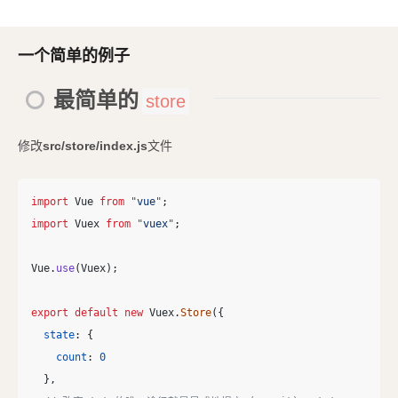
一个简单的例子
最简单的
store
修改
src/store/index.js
文件
import
Vue
from
"
vue
"
;
import
Vuex
from
"
vuex
"
;
Vue
.
use
(
Vuex
);
export
default
new
Vuex
.
Store
({
state
:
{
count
:
0
},