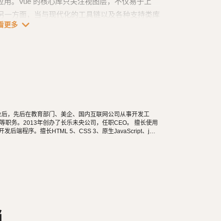
应用。Vue 的核心库只关注视图层，不仅易于上
另一方面，当与现代化的工具链以及各种支持类库
expand_more
看更多
单页应用提供驱动。
学毕业后，先后在教育部门、美企、国内互联网公司从事开发工
职务。2013年创办了长乐未央公司，任职CEO。 擅长使用
n等开发后端程序。擅长HTML 5、CSS 3、原生JavaScript、jQu
长微信公众号、小程序开发。擅长使用React Native开发iOS、An
阅读，尤其是历史相关的书籍。喜欢音乐，钢琴、Ukulele
食，人生梦想之一是希望能带着妻子吃遍全世界。
档