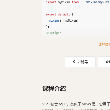
import
myMixin
from
'
../mixins/myMixi
export
default
{
mixins
:
[
myMixin
]
};
</script>
请登录
![1.png](
https://assets.clwy
....
过滤器
查
课程介绍
Vue (读音 /vjuː/，类似于 view