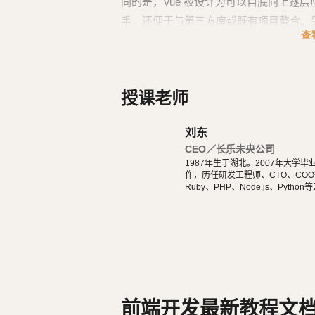
同的是，Vue 被设计为可以自底向上逐层
手，还便于与第三方库或既有项目整合。
查
结合使用时，Vue 也完全能够为复杂的
授课老师
刘东
CEO／长乐未央公司
1987年生于湖北。2007年大
作，历任研发工程师、CTO、COO等
Ruby、PHP、Node.js、Pytho
ery、Vue.js、React开发。 擅
droid原生App。 对编程、AI和机器人都有深厚的兴趣，觉得做开发非常快乐，能创造梦想中的产
品是一件非常有幸福感的事情。喜爱
都能简单自娱自乐。爱好旅行和美
前端开发最新教程文