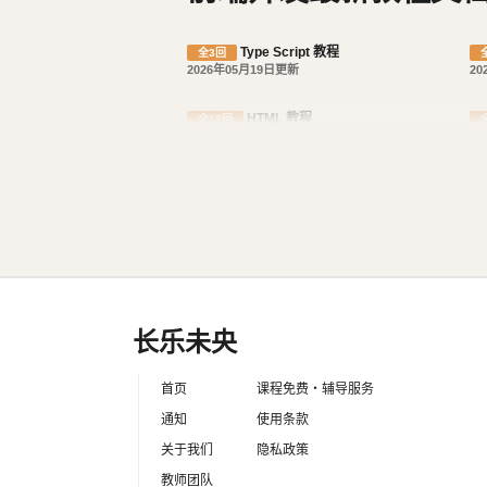
Type Script 教程
全3回
2026年05月19日更新
20
HTML 教程
全12回
2026年04月15日更新
20
Sass / Scss 实践教程
全7回
2024年10月30日更新
长乐未央
首页
课程免费・辅导服务
通知
使用条款
关于我们
隐私政策
教师团队