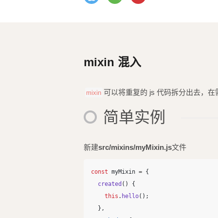
mixin 混入
可以将重复的 js 代码拆分出去，
mixin
简单实例
新建
src/mixins/myMixin.js
文件
const
myMixin
=
{
created
()
{
this
.
hello
();
},