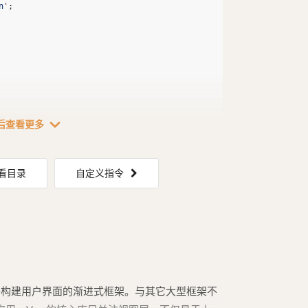
n
'
;
expand_more
后查看更多
看目录
自定义指令
) 是一套用于构建用户界面的渐进式框架。与其它大型框架不