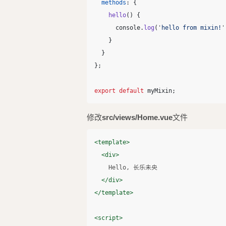
methods
:
{
hello
()
{
console
.
log
(
'
hello from mixin!
'
}
}
};
export
default
myMixin
;
修改
src/views/Home.vue
文件
<template>
<div>
    Hello, 长乐未央

</div>
</template>
<script>