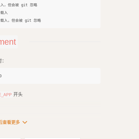
载入，但会被 git 忽略

载入

ment
对：
开头
E_APP
expand_more
后查看更多