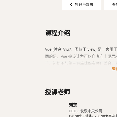
打包与部署
查
课程介绍
Vue (读音 /vjuː/，类似于 view
同的是，Vue 被设计为可以自底向上逐层
手，还便于与第三方库或既有项目整合。
查
结合使用时，Vue 也完全能够为复杂的
授课老师
刘东
CEO／长乐未央公司
1987年生于湖北。2007年大