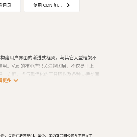
看目录
使用 CDN 加载 echarts
) 是一套用于构建用户界面的渐进式框架。与其它大型框架不
应用。Vue 的核心库只关注视图层，不仅易于上
另一方面，当与现代化的工具链以及各种支持类库
expand_more
看更多
单页应用提供驱动。
学毕业后，先后在教育部门、美企、国内互联网公司从事开发工