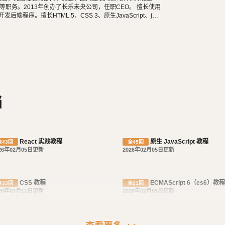
职务。2013年创办了长乐未央公司，任职CEO。 擅长使用
n等开发后端程序。擅长HTML 5、CSS 3、原生JavaScript、jQu
长微信公众号、小程序开发。擅长使用React Native开发iOS、An
阅读，尤其是历史相关的书籍。喜欢音乐，钢琴、Ukulele
食，人生梦想之一是希望能带着妻子吃遍全世界。
档
React 实践教程
原生 JavaScript 教程
全43回
全45回
26年02月05日更新
2026年02月05日更新
CSS 教程
ECMAScript 6（es6）教程
全33回
全21回
26年03月11日更新
2026年02月05日更新