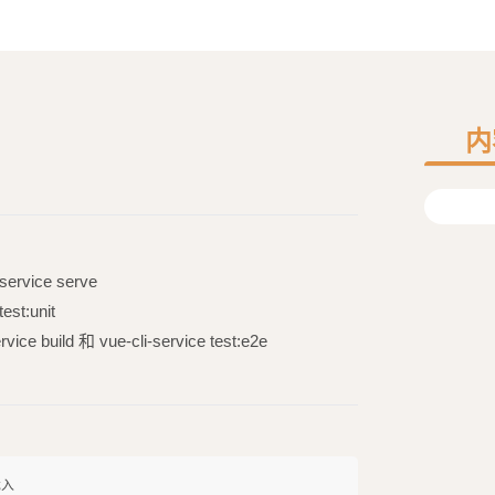
内
rvice serve
st:unit
 build 和 vue-cli-service test:e2e
入
