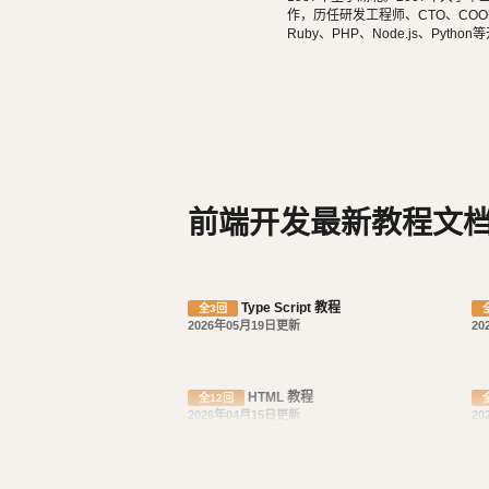
作，历任研发工程师、CTO、COO等
Ruby、PHP、Node.js、Pytho
ery、Vue.js、React开发。 擅
droid原生App。 对编程、AI和机器人都有深厚的兴趣，觉得做开发非常快乐，能创造梦想中的产
品是一件非常有幸福感的事情。喜爱
都能简单自娱自乐。爱好旅行和美
前端开发最新教程文
Type Script 教程
全3回
2026年05月19日更新
20
HTML 教程
全12回
2026年04月15日更新
20
Sass / Scss 实践教程
全7回