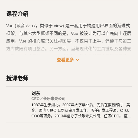
课程介绍
Vue (读音 /vjuː/，类似于 view) 是一套用于构建用户界面的渐进式
框架。与其它大型框架不同的是，Vue 被设计为可以自底向上逐层
应用。Vue 的核心库只关注视图层，不仅易于上手，还便于与第三
方库或既有项目整合。另一方面，当与现代化的工具链以及各种支
持类库结合使用时，Vue 也完全能够为复杂的单页应用提供驱动。
expand_more
查看更多
授课老师
刘东
CEO／长乐未央公司
1987年生于湖北。2007年大学毕业后，先后在教育部门、美
企、国内互联网公司从事开发工作，历任研发工程师、CTO、
COO等职务。2013年创办了长乐未央公司，任职CEO。 擅长
使用Ruby、PHP、Node.js、Python等开发后端程序。擅长H
TML 5、CSS 3、原生JavaScript、jQuery、Vue.js、React开
发。 擅长微信公众号、小程序开发。擅长使用React Native开