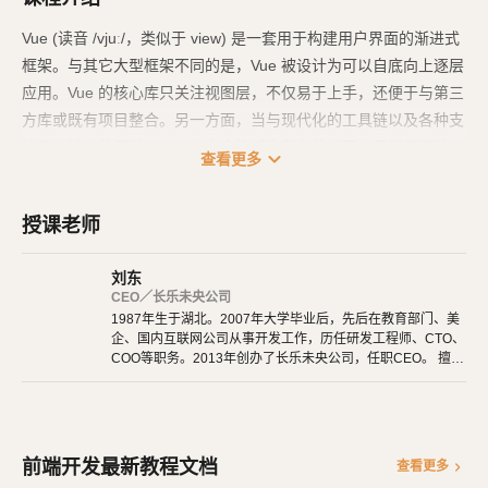
Vue (读音 /vjuː/，类似于 view) 是一套用于构建用户界面的渐进式
框架。与其它大型框架不同的是，Vue 被设计为可以自底向上逐层
应用。Vue 的核心库只关注视图层，不仅易于上手，还便于与第三
方库或既有项目整合。另一方面，当与现代化的工具链以及各种支
持类库结合使用时，Vue 也完全能够为复杂的单页应用提供驱动。
expand_more
查看更多
授课老师
刘东
CEO／长乐未央公司
1987年生于湖北。2007年大学毕业后，先后在教育部门、美
企、国内互联网公司从事开发工作，历任研发工程师、CTO、
COO等职务。2013年创办了长乐未央公司，任职CEO。 擅长
使用Ruby、PHP、Node.js、Python等开发后端程序。擅长H
TML 5、CSS 3、原生JavaScript、jQuery、Vue.js、React开
发。 擅长微信公众号、小程序开发。擅长使用React Native开
发iOS、Android原生App。 对编程、AI和机器人都有深厚的
兴趣，觉得做开发非常快乐，能创造梦想中的产品是一件非常
前端开发最新教程文档
chevron_right
查看更多
有幸福感的事情。喜爱阅读，尤其是历史相关的书籍。喜欢音