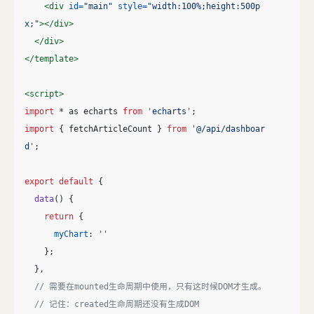
<div
id=
"main"
style=
"width:100%;height:500p
x;"
></div>
</div>
</template>
<script>
import
*
as
echarts
from
'
echarts
'
;
import
{
fetchArticleCount
}
from
'
@/api/dashboar
d
'
;
export
default
{
data
()
{
return
{
myChart
:
''
};
},
// 需要在mounted生命周期中使用，只有这时候DOM才生成。
// 记住：created生命周期还没有生成DOM