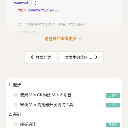
mounted
()
{
this
.
countArticles
();
// 当浏览器尺寸变更时，图表尺寸自动适应
window
.
on
...
expand_more
请登录后查看更多
样式穿透
富文本编辑器 vue-quill-editor
1. 起步
使用 Vue Cli 构建 Vue 3 项目
已发布
安装 Vue 浏览器开发调试工具
已发布
2. 基础
模板语法
已发布