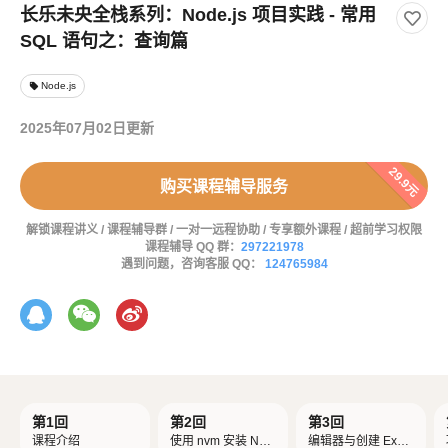
长乐未央全栈系列：Node.js 项目实践 - 常用
SQL 语句之：查询篇
Node.js
local_offer
2025年07月02日更新
29.9元
购买课程辅导服务
解锁课程讲义 / 课程辅导群 / 一对一远程协助 / 专享额外课程 / 超前学习权限
课程辅导 QQ 群：
297221978
遇到问题，咨询客服 QQ：
124765984
第1回
第2回
第3回
课程介绍
使用 nvm 安装 Nod
编辑器与创建 Expr