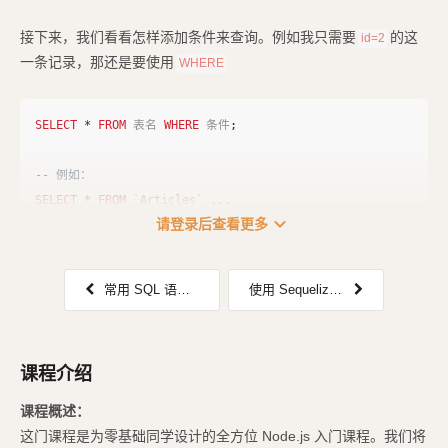
接下来，我们看看怎样添加条件来查询。例如我只需要
的这
id=2
一条记录，那还是要使用
WHERE
SELECT
*
FROM
表名
WHERE
条件
;
-- 例如：
SELECT
*
FROM
`Articles`
...
expand_more
请登录后查看更多
常用 SQL 语句之：增加、修改、删除篇
使用 Sequelize ORM
课程介绍
课程概述：
这门课程是为零基础同学设计的全方位 Node.js 入门课程。我们将