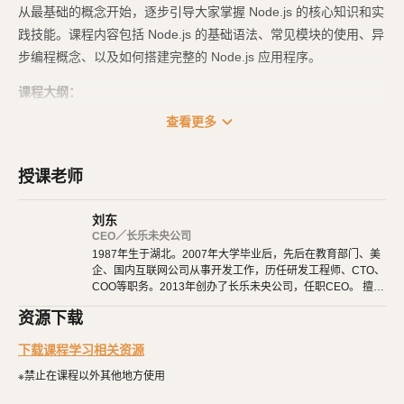
从最基础的概念开始，逐步引导大家掌握 Node.js 的核心知识和实
践技能。课程内容包括 Node.js 的基础语法、常见模块的使用、异
步编程概念、以及如何搭建完整的 Node.js 应用程序。
课程大纲：
expand_more
查看更多
Node.js 入门：学习如何设置 Node.js 环境，并探索 Node.js 的基础语
法和核心概念。
MySQL 及 SQL 语句入门：介绍 MySQL 数据库的基本概念，以及如何
授课老师
使用 SQL 语句进行数据库操作。
刘东
Express 框架入门：学习使用 Express 框架搭建 Web 应用程序，并了
CEO／长乐未央公司
解路由、中间件等概念。
1987年生于湖北。2007年大学毕业后，先后在教育部门、美
Sequelize ORM 入门：探索 Sequelize ORM 的基本用法，以及如何在
企、国内互联网公司从事开发工作，历任研发工程师、CTO、
COO等职务。2013年创办了长乐未央公司，任职CEO。 擅长
Node.js 应用程序中进行数据库操作。
使用Ruby、PHP、Node.js、Python等开发后端程序。擅长H
常规 API 开发方法：学习常见的 API 开发模式，包括增删改查、分
资源下载
TML 5、CSS 3、原生JavaScript、jQuery、Vue.js、React开
发。 擅长微信公众号、小程序开发。擅长使用React Native开
页、关联查询等。
下载课程学习相关资源
发iOS、Android原生App。 对编程、AI和机器人都有深厚的
实战项目：通过一个实际的项目实例，将所学知识应用到实践中，加深
兴趣，觉得做开发非常快乐，能创造梦想中的产品是一件非常
※禁止在课程以外其他地方使用
有幸福感的事情。喜爱阅读，尤其是历史相关的书籍。喜欢音
对 Node.js 及相关技术的理解和掌握。
乐，钢琴、Ukulele都能简单自娱自乐。爱好旅行和美食，人