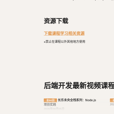
ery、Vue.js、React开发。 擅
序中进行数据库操作。
droid原生App。 对编程、AI和机器人都有深厚的兴趣，觉得做开发非常快乐，能创造梦想中的产
品是一件非常有幸福感的事情。喜爱
常规 API 开发方法：学习常见的 
都能简单自娱自乐。爱好旅行和美
实战项目：通过一个实际的项目实例，将
资源下载
关技术的理解和掌握。
下载课程学习相关资源
课程特点：
※禁止在课程以外其他地方使用
由浅入深：适合零基础学生，从最基础的
术。
实践导向：通过丰富的实例和项目实
灵活性：课程内容灵活多样，学生可
完成课程后，您将能够：
后端开发最新视频课
理解并掌握 Node.js 的基本语法和
使用 MySQL 数据库进行基本的数据
长乐未央全栈系列：Node.js
使用 Express 框架搭建基本的 We
全90回
20
项目实践
使用 Sequelize ORM 进行 Node
2026年08月05日