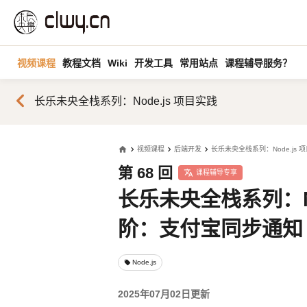
视频课程
教程文档
Wiki
开发工具
常用站点
课程辅导服务？
chevron_left
长乐未央全栈系列：Node.js 项目实践
home
视频课程
后端开发
长乐未央全栈系列：Node.js 
第 68 回
课程辅导专享
长乐未央全栈系列：Nod
阶：支付宝同步通知
Node.js
local_offer
2025年07月02日更新