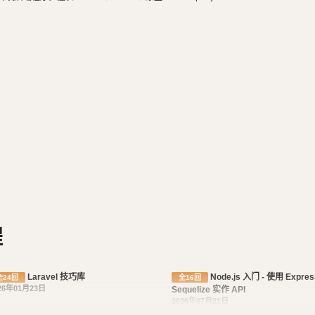
长微信公众号、小程序开发。擅长使用React Native开发iOS、An
阅读，尤其是历史相关的书籍。喜欢音乐，钢琴、Ukulele
API 开发模式，包括增删改查、分页、关联查询等。
食，人生梦想之一是希望能带着妻子吃遍全世界。
所学知识应用到实践中，加深对 Node.js 及相
概念开始，循序渐进地学习 Node.js 及相关技
践，帮助学生将理论知识转化为实际应用能力。
根据自身兴趣和需求选择深入学习的方向。
程
核心概念。
操作，并能够编写简单的 SQL 查询语句。
Laravel 技巧库
Node.js 入门 - 使用 Express +
b 应用程序，并了解常见的 Web 开发模式。
全24回
全16回
26年01月23日
Sequelize 实作 API
.js 应用程序的数据库操作。
2026年07月21日