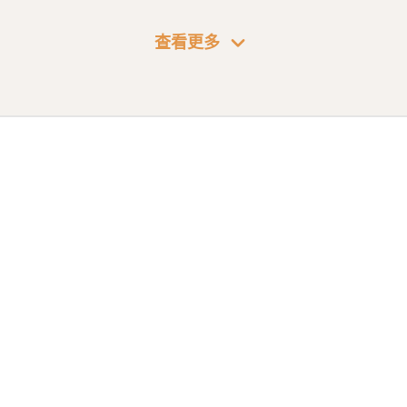
I 开发方法和技巧。
expand_more
查看更多
，同学们可以根据自身需求选择后续深入学习的方