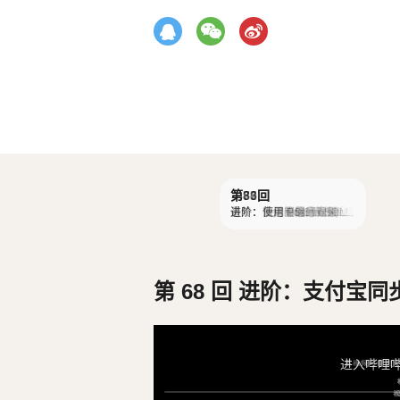
第1回
第2回
第3回
第4回
第5回
第6回
第7回
第8回
第9回
第10回
第11回
第12回
第13回
第14回
第15回
第16回
第17回
第18回
第19回
第20回
第21回
第22回
第23回
第24回
第25回
第26回
第27回
第28回
第29回
第30回
第31回
第32回
第33回
第34回
第35回
第36回
第37回
第38回
第39回
第40回
第41回
第42回
第43回
第44回
第45回
第46回
第47回
第48回
第49回
第50回
第51回
第52回
第53回
第54回
第55回
第56回
第57回
第58回
第59回
第60回
第61回
第62回
第63回
第64回
第65回
第66回
第67回
第69回
第70回
第71回
第72回
第73回
第74回
第75回
第76回
第77回
第78回
第79回
第80回
第81回
第82回
第83回
第84回
第85回
第86回
第87回
第88回
第89回
第90回
第68回
课程介绍
使用 nvm 安装 Node.js
编辑器与创建 Express 项
项目结构与代码解析
使用 Docker 运行 MySQL
创建数据库与数据表
常用 SQL 语句之：增加、
常用 SQL 语句之：查询篇
使用 Sequelize ORM
模型、迁移与种子
接口 1：查询文章列表
接口 2：查询文章详情
Apifox 的使用
接口 3：创建文章
接口 4：删除文章
接口 5：更新文章
接口 6：模糊搜索
接口 7：数据分页
问题 1：白名单过滤表单
问题 2：验证表单数据
终极版：增删改查（封装
暂停！中场大复习
实战数据库设计
MySQL Workbench 的使
一口气建好所有表
后台：分分钟搞定分类接
后台：超简单的系统设置
后台：用户管理接口
后台：使用 bcryptjs 加密
后台：课程接口（关联模
后台：章节接口（关联模
后台：Echarts 数据统计接
后台：jwt 实现管理员登录
后台：使用中间件，认证
前台 1：首页、分类、课
前台 2：章节、文章、系
前台 3：用户注册、登
前台 4：与用户相关的接
前台 5：点赞接口（多对
CORS 处理跨域
大功告成，课程答疑
部署：上线前的准备工作
部署：服务器与域名
部署：使用 SSH 远程连接
部署：使用宝塔面板，安
部署：上传项目代码 & 配
部署：使用 PM2 部署项目
进阶：课程介绍
进阶：使用 http-errors 处
进阶：使用 Multer 上传图
进阶：附件管理接口
进阶：直传阿里云 OSS
进阶：自动备份数据库到
进阶：一对多关联的 Bug
进阶：使用 Promise.all 并
进阶：软删除和多选操作
进阶：使用 Redis 缓存
进阶：Redis 缓存策略
进阶：Redis 缓存策略
进阶：图形验证码
进阶：发送邮件
进阶：RabbitMQ 消息队
进阶：RabbitMQ 消息队
进阶：使用 Winston 记录
进阶：收费的大会员
进阶：订单管理
进阶：支付宝支付
进阶：支付宝异步通知
进阶：主动查询支付宝订
进阶：数据库事务
进阶：数据库的乐观锁
进阶：数据库的悲观锁
进阶：定时任务
进阶：表锁与联合索引
进阶：拆分路由文件
进阶：使用 Prettier 格式
进阶：使用 SSE 推送数据
进阶：微信小程序登录
进阶：微信小程序支付 AP
进阶：微信支付通知 APIv
进阶：搜索引擎的安装运
进阶：使用 meilisearch
进阶：Sequelize 的钩子
进阶：多进程运行 Node.j
番外：发送短信
番外：使用 SQL Server
番外：使用 PostgreSQL
番外：使用 Prisma ORM
最终：使用 ES 6 风格新脚
进阶：支付宝同步通知
目
修改、删除篇
数据
响应，优化代码）
用
口
接口
数据
型）
型）
口
接口
程接口
统信息、搜索接口
录、认证接口
口
多关联）
服务器
装 Nginx、MySQL 和 Nod
置数据库
理状态码
片到阿里云 OSS
阿里云 OSS
行查询
（上）
（下）
列（上）
列（下）
日志
单状态
化代码
Iv2
2
行 (Meilisearch 1)
搜索引擎 (Meilisearch 2)
(Meilisearch 3)
s
(MSSQL)
手架
e.js
第 68 回 进阶：支付宝同