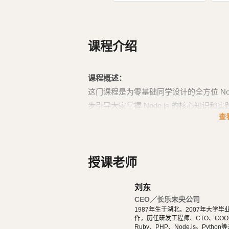
课程介绍
课程概述：
这门课程是为零基础同学设计的全方位 No
步引导大家掌握 Node.js 的核心知识和实
查
模块的使用、异步编程概念、以及如何搭建完整
课程大纲：
Node.js 入门：学习如何设置 Node
授课老师
MySQL 及 SQL 语句入门：介绍 M
进行数据库操作。
刘东
Express 框架入门：学习使用 Exp
CEO／长乐未央公司
1987年生于湖北。2007年大
等概念。
作，历任研发工程师、CTO、COO等
Sequelize ORM 入门：探索 Sequ
Ruby、PHP、Node.js、Pytho