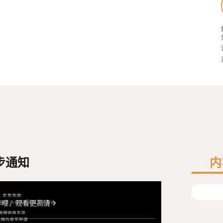
步通知
内