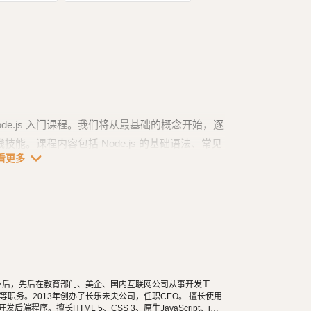
de.js 入门课程。我们将从最基础的概念开始，逐
践技能。课程内容包括 Node.js 的基础语法、常见
expand_more
看更多
的 Node.js 应用程序。
.js 环境，并探索 Node.js 的基础语法和核心概念。
ySQL 数据库的基本概念，以及如何使用 SQL 语句
ress 框架搭建 Web 应用程序，并了解路由、中间件
学毕业后，先后在教育部门、美企、国内互联网公司从事开发工
职务。2013年创办了长乐未央公司，任职CEO。 擅长使用
elize ORM 的基本用法，以及如何在 Node.js 应用程
n等开发后端程序。擅长HTML 5、CSS 3、原生JavaScript、jQu