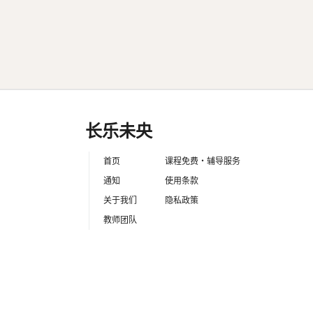
开发常规的 API，并掌握常见的 AP
超简单的 Laravel 新手入门课
全13回
程
备注：
2026年04月06日
本课程为长乐未央全栈系列的第一门课程
向，包括前端技术、后端开发等。
长乐未央
首页
课程免费・辅导服务
通知
使用条款
关于我们
隐私政策
教师团队