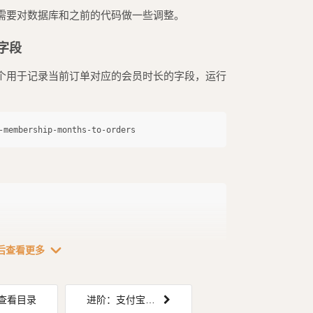
需要对数据库和之前的代码做一些调整。
 字段
个用于记录当前订单对应的会员时长的字段，运行
expand_more
后查看更多
查看目录
进阶：支付宝异步通知