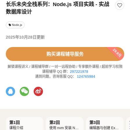
长乐未央全栈系列：Node.js 项目实践 - 实战
数据库设计
Node.js
local_offer
2025年10月28日更新
29.9元
购买课程辅导服务
解锁课程讲义 / 课程辅导群 / 一对一远程协助 / 专享额外课程 / 超前学习权限
课程辅导 QQ 群：
297221978
遇到问题，咨询客服 QQ：
124765984
第1回
第2回
第3回
课程介绍
使用 nvm 安装 Nod
编辑器与创建 Expr