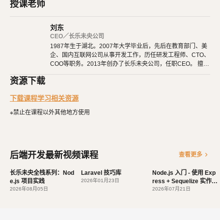
MySQL 及 SQL 语句入门：介绍 MySQL 数据库的基本概念，以及如何
授课老师
使用 SQL 语句进行数据库操作。
刘东
Express 框架入门：学习使用 Express 框架搭建 Web 应用程序，并了
CEO／长乐未央公司
解路由、中间件等概念。
1987年生于湖北。2007年大学毕业后，先后在教育部门、美
Sequelize ORM 入门：探索 Sequelize ORM 的基本用法，以及如何在
企、国内互联网公司从事开发工作，历任研发工程师、CTO、
COO等职务。2013年创办了长乐未央公司，任职CEO。 擅长
Node.js 应用程序中进行数据库操作。
使用Ruby、PHP、Node.js、Python等开发后端程序。擅长H
常规 API 开发方法：学习常见的 API 开发模式，包括增删改查、分
资源下载
TML 5、CSS 3、原生JavaScript、jQuery、Vue.js、React开
发。 擅长微信公众号、小程序开发。擅长使用React Native开
页、关联查询等。
下载课程学习相关资源
发iOS、Android原生App。 对编程、AI和机器人都有深厚的
实战项目：通过一个实际的项目实例，将所学知识应用到实践中，加深
兴趣，觉得做开发非常快乐，能创造梦想中的产品是一件非常
※禁止在课程以外其他地方使用
有幸福感的事情。喜爱阅读，尤其是历史相关的书籍。喜欢音
对 Node.js 及相关技术的理解和掌握。
乐，钢琴、Ukulele都能简单自娱自乐。爱好旅行和美食，人
生梦想之一是希望能带着妻子吃遍全世界。
课程特点：
后端开发最新视频课程
chevron_right
查看更多
由浅入深：适合零基础学生，从最基础的概念开始，循序渐进地学
习 Node.js 及相关技术。
长乐未央全栈系列：Nod
Laravel 技巧库
Node.js 入门 - 使用 Exp
e.js 项目实践
实践导向：通过丰富的实例和项目实践，帮助学生将理论知识转化
2026年01月23日
ress + Sequelize 实作 A
2026年08月05日
PI
2026年07月21日
为实际应用能力。
灵活性：课程内容灵活多样，学生可根据自身兴趣和需求选择深入
学习的方向。