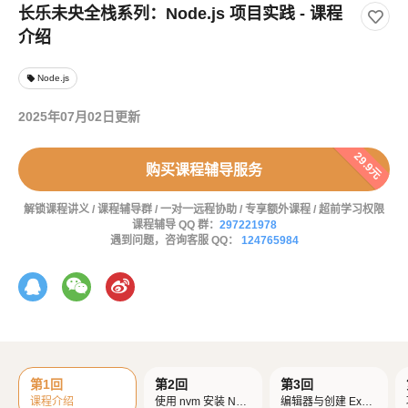
长乐未央全栈系列：Node.js 项目实践 - 课程
介绍
Node.js
local_offer
2025年07月02日更新
29.9元
购买课程辅导服务
解锁课程讲义 / 课程辅导群 / 一对一远程协助 / 专享额外课程 / 超前学习权限
课程辅导 QQ 群：
297221978
遇到问题，咨询客服 QQ：
124765984
第1回
第2回
第3回
课程介绍
使用 nvm 安装 Nod
编辑器与创建 Expr