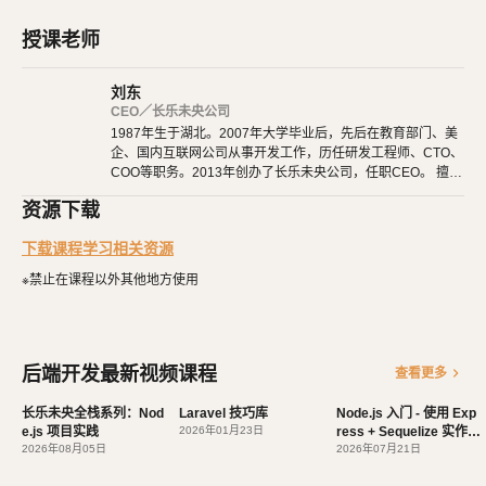
法和核心概念。
MySQL 及 SQL 语句入门：介绍 MySQL 数据库的基本概念，以及如何
授课老师
使用 SQL 语句进行数据库操作。
刘东
Express 框架入门：学习使用 Express 框架搭建 Web 应用程序，并了
CEO／长乐未央公司
解路由、中间件等概念。
1987年生于湖北。2007年大学毕业后，先后在教育部门、美
Sequelize ORM 入门：探索 Sequelize ORM 的基本用法，以及如何在
企、国内互联网公司从事开发工作，历任研发工程师、CTO、
COO等职务。2013年创办了长乐未央公司，任职CEO。 擅长
Node.js 应用程序中进行数据库操作。
使用Ruby、PHP、Node.js、Python等开发后端程序。擅长H
常规 API 开发方法：学习常见的 API 开发模式，包括增删改查、分
资源下载
TML 5、CSS 3、原生JavaScript、jQuery、Vue.js、React开
发。 擅长微信公众号、小程序开发。擅长使用React Native开
页、关联查询等。
下载课程学习相关资源
发iOS、Android原生App。 对编程、AI和机器人都有深厚的
实战项目：通过一个实际的项目实例，将所学知识应用到实践中，加深
兴趣，觉得做开发非常快乐，能创造梦想中的产品是一件非常
※禁止在课程以外其他地方使用
有幸福感的事情。喜爱阅读，尤其是历史相关的书籍。喜欢音
对 Node.js 及相关技术的理解和掌握。
乐，钢琴、Ukulele都能简单自娱自乐。爱好旅行和美食，人
生梦想之一是希望能带着妻子吃遍全世界。
课程特点：
后端开发最新视频课程
chevron_right
查看更多
由浅入深：适合零基础学生，从最基础的概念开始，循序渐进地学
习 Node.js 及相关技术。
长乐未央全栈系列：Nod
Laravel 技巧库
Node.js 入门 - 使用 Exp
e.js 项目实践
实践导向：通过丰富的实例和项目实践，帮助学生将理论知识转化
2026年01月23日
ress + Sequelize 实作 A
2026年08月05日
PI
2026年07月21日
为实际应用能力。