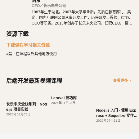
刘东
Express 框架入门：学习使用 Express 框架搭建 Web 应用程序，并了
CEO／长乐未央公司
解路由、中间件等概念。
1987年生于湖北。2007年大学毕业后，先后在教育部门、美
Sequelize ORM 入门：探索 Sequelize ORM 的基本用法，以及如何在
企、国内互联网公司从事开发工作，历任研发工程师、CTO、
COO等职务。2013年创办了长乐未央公司，任职CEO。 擅长
Node.js 应用程序中进行数据库操作。
使用Ruby、PHP、Node.js、Python等开发后端程序。擅长H
常规 API 开发方法：学习常见的 API 开发模式，包括增删改查、分
资源下载
TML 5、CSS 3、原生JavaScript、jQuery、Vue.js、React开
发。 擅长微信公众号、小程序开发。擅长使用React Native开
页、关联查询等。
下载课程学习相关资源
发iOS、Android原生App。 对编程、AI和机器人都有深厚的
实战项目：通过一个实际的项目实例，将所学知识应用到实践中，加深
兴趣，觉得做开发非常快乐，能创造梦想中的产品是一件非常
※禁止在课程以外其他地方使用
有幸福感的事情。喜爱阅读，尤其是历史相关的书籍。喜欢音
对 Node.js 及相关技术的理解和掌握。
乐，钢琴、Ukulele都能简单自娱自乐。爱好旅行和美食，人
生梦想之一是希望能带着妻子吃遍全世界。
课程特点：
后端开发最新视频课程
chevron_right
查看更多
由浅入深：适合零基础学生，从最基础的概念开始，循序渐进地学
习 Node.js 及相关技术。
实践导向：通过丰富的实例和项目实践，帮助学生将理论知识转化
Laravel 技巧库
2026年01月23日
长乐未央全栈系列：Nod
为实际应用能力。
e.js 项目实践
Node.js 入门 - 使用 Exp
灵活性：课程内容灵活多样，学生可根据自身兴趣和需求选择深入
2026年08月05日
ress + Sequelize 实作 A
PI
2026年07月21日
学习的方向。
完成课程后，您将能够：