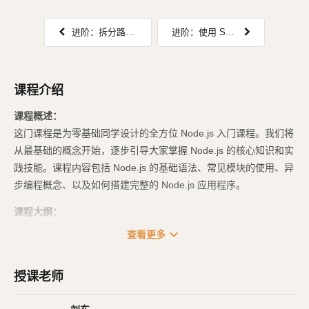
进阶：拆分路由文件
进阶：使用 SSE 推送数据
课程介绍
课程概述：
这门课程是为零基础同学设计的全方位 Node.js 入门课程。我们将
从最基础的概念开始，逐步引导大家掌握 Node.js 的核心知识和实
践技能。课程内容包括 Node.js 的基础语法、常见模块的使用、异
步编程概念、以及如何搭建完整的 Node.js 应用程序。
课程大纲：
expand_more
查看更多
Node.js 入门：学习如何设置 Node.js 环境，并探索 Node.js 的基础语
法和核心概念。
MySQL 及 SQL 语句入门：介绍 MySQL 数据库的基本概念，以及如何
授课老师
使用 SQL 语句进行数据库操作。