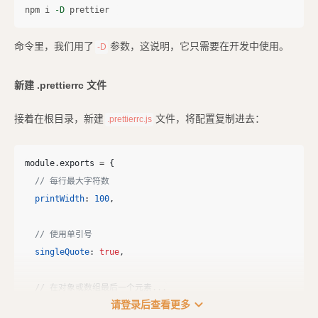
npm i 
-D
命令里，我们用了
参数，这说明，它只需要在开发中使用。
-D
新建 .prettierrc 文件
接着在根目录，新建
文件，将配置复制进去：
.prettierrc.js
module
.
exports
=
{
// 每行最大字符数
printWidth
:
100
,
// 使用单引号
singleQuote
:
true
,
// 在对象或数组最后一个元素...
expand_more
请登录后查看更多