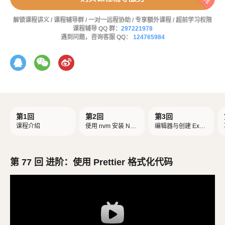
解锁课程讲义 / 课程辅导群 / 一对一远程协助 / 专享额外课程 / 超前学习权限
课程辅导 QQ 群：
297221978
遇到问题，咨询客服 QQ：
124765984
第1回
第2回
第3回
课程介绍
使用 nvm 安装 Nod
编辑器与创建 Expr
e.js
ess 项目
第 77 回 进阶：使用 Prettier 格式化代码