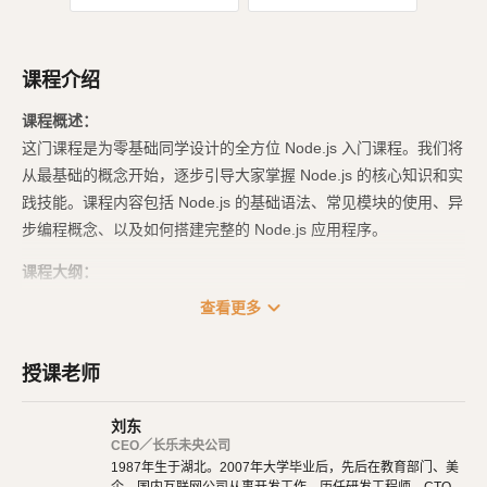
课程介绍
课程概述：
这门课程是为零基础同学设计的全方位 Node.js 入门课程。我们将
从最基础的概念开始，逐步引导大家掌握 Node.js 的核心知识和实
践技能。课程内容包括 Node.js 的基础语法、常见模块的使用、异
步编程概念、以及如何搭建完整的 Node.js 应用程序。
课程大纲：
expand_more
查看更多
Node.js 入门：学习如何设置 Node.js 环境，并探索 Node.js 的基础语
法和核心概念。
MySQL 及 SQL 语句入门：介绍 MySQL 数据库的基本概念，以及如何
授课老师
使用 SQL 语句进行数据库操作。
刘东
Express 框架入门：学习使用 Express 框架搭建 Web 应用程序，并了
CEO／长乐未央公司
解路由、中间件等概念。
1987年生于湖北。2007年大学毕业后，先后在教育部门、美
Sequelize ORM 入门：探索 Sequelize ORM 的基本用法，以及如何在