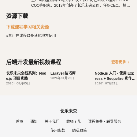
企、国内互联网公司从事开发工作，历任研发工程师、CTO、
COO等职务。2013年创办了长乐未央公司，任职CEO。 擅长
Node.js 应用程序中进行数据库操作。
使用Ruby、PHP、Node.js、Python等开发后端程序。擅长H
常规 API 开发方法：学习常见的 API 开发模式，包括增删改查、分
资源下载
TML 5、CSS 3、原生JavaScript、jQuery、Vue.js、React开
发。 擅长微信公众号、小程序开发。擅长使用React Native开
页、关联查询等。
下载课程学习相关资源
发iOS、Android原生App。 对编程、AI和机器人都有深厚的
实战项目：通过一个实际的项目实例，将所学知识应用到实践中，加深
兴趣，觉得做开发非常快乐，能创造梦想中的产品是一件非常
※禁止在课程以外其他地方使用
有幸福感的事情。喜爱阅读，尤其是历史相关的书籍。喜欢音
对 Node.js 及相关技术的理解和掌握。
乐，钢琴、Ukulele都能简单自娱自乐。爱好旅行和美食，人
生梦想之一是希望能带着妻子吃遍全世界。
课程特点：
后端开发最新视频课程
chevron_right
查看更多
由浅入深：适合零基础学生，从最基础的概念开始，循序渐进地学
习 Node.js 及相关技术。
长乐未央全栈系列：Nod
Laravel 技巧库
Node.js 入门 - 使用 Exp
e.js 项目实践
实践导向：通过丰富的实例和项目实践，帮助学生将理论知识转化
2026年01月23日
ress + Sequelize 实作 A
2026年08月05日
PI
2026年07月21日
为实际应用能力。
灵活性：课程内容灵活多样，学生可根据自身兴趣和需求选择深入
学习的方向。
长乐未央
完成课程后，您将能够：
首页
通知
关于我们
教师团队
课程免费・辅导服务
理解并掌握 Node.js 的基本语法和核心概念。
使用条款
隐私政策
使用 MySQL 数据库进行基本的数据操作，并能够编写简单的 SQL