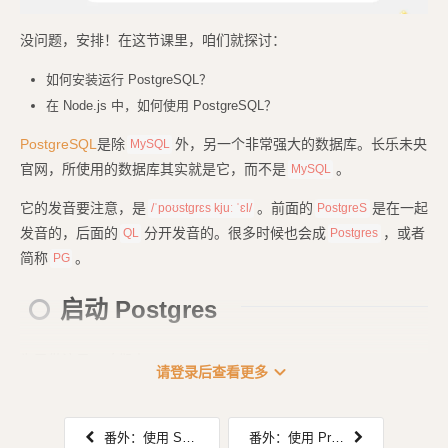
没问题，安排！在这节课里，咱们就探讨：
如何安装运行 PostgreSQL？
在 Node.js 中，如何使用 PostgreSQL？
PostgreSQL
是除
外，另一个非常强大的数据库。长乐未央
MySQL
官网，所使用的数据库其实就是它，而不是
。
MySQL
它的发音要注意，是
。前面的
是在一起
/ˈpoʊstɡrɛs kjuː ˈɛl/
PostgreS
发音的，后面的
分开发音的。很多时候也会成
，或者
QL
Postgres
简称
。
PG
启动 Postgres
为了做演示，咱们来...
expand_more
请登录后查看更多
番外：使用 SQL Server (MSSQL)
番外：使用 Prisma ORM