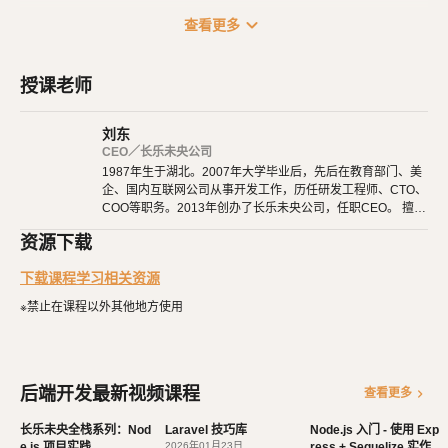
expand_more
查看更多
Node.js 入门：学习如何设置 Node.js 环境，并探索 Node.js 的基础语
法和核心概念。
MySQL 及 SQL 语句入门：介绍 MySQL 数据库的基本概念，以及如何
授课老师
使用 SQL 语句进行数据库操作。
刘东
Express 框架入门：学习使用 Express 框架搭建 Web 应用程序，并了
CEO／长乐未央公司
解路由、中间件等概念。
1987年生于湖北。2007年大学毕业后，先后在教育部门、美
Sequelize ORM 入门：探索 Sequelize ORM 的基本用法，以及如何在
企、国内互联网公司从事开发工作，历任研发工程师、CTO、
COO等职务。2013年创办了长乐未央公司，任职CEO。 擅长
Node.js 应用程序中进行数据库操作。
使用Ruby、PHP、Node.js、Python等开发后端程序。擅长H
常规 API 开发方法：学习常见的 API 开发模式，包括增删改查、分
资源下载
TML 5、CSS 3、原生JavaScript、jQuery、Vue.js、React开
发。 擅长微信公众号、小程序开发。擅长使用React Native开
页、关联查询等。
下载课程学习相关资源
发iOS、Android原生App。 对编程、AI和机器人都有深厚的
实战项目：通过一个实际的项目实例，将所学知识应用到实践中，加深
兴趣，觉得做开发非常快乐，能创造梦想中的产品是一件非常
※禁止在课程以外其他地方使用
有幸福感的事情。喜爱阅读，尤其是历史相关的书籍。喜欢音
对 Node.js 及相关技术的理解和掌握。
乐，钢琴、Ukulele都能简单自娱自乐。爱好旅行和美食，人
生梦想之一是希望能带着妻子吃遍全世界。
课程特点：
后端开发最新视频课程
chevron_right
查看更多
由浅入深：适合零基础学生，从最基础的概念开始，循序渐进地学
习 Node.js 及相关技术。
长乐未央全栈系列：Nod
Laravel 技巧库
Node.js 入门 - 使用 Exp
e.js 项目实践
实践导向：通过丰富的实例和项目实践，帮助学生将理论知识转化
2026年01月23日
ress + Sequelize 实作 A