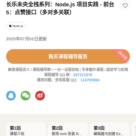
长乐未央全栈系列：Node.js 项目实践 - 前台
5：点赞接口（多对多关联）
Node.js
local_offer
2025年07月02日更新
29.9元
购买课程辅导服务
解锁课程讲义 / 课程辅导群 / 一对一远程协助 / 专享额外课程 / 超前学习权限
课程辅导 QQ 群：
297221978
遇到问题，咨询客服 QQ：
124765984
第1回
第2回
第3回
课程介绍
使用 nvm 安装 Nod
编辑器与创建 Expr