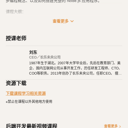
步编程概念、以及如何搭建完整的 Node.js 应用程序。
课程大纲：
expand_more
查看更多
Node.js 入门：学习如何设置 Node.js 环境，并探索 Node.js 的基础语
法和核心概念。
MySQL 及 SQL 语句入门：介绍 MySQL 数据库的基本概念，以及如何
授课老师
使用 SQL 语句进行数据库操作。
刘东
Express 框架入门：学习使用 Express 框架搭建 Web 应用程序，并了
CEO／长乐未央公司
解路由、中间件等概念。
1987年生于湖北。2007年大学毕业后，先后在教育部门、美
Sequelize ORM 入门：探索 Sequelize ORM 的基本用法，以及如何在
企、国内互联网公司从事开发工作，历任研发工程师、CTO、
COO等职务。2013年创办了长乐未央公司，任职CEO。 擅长
Node.js 应用程序中进行数据库操作。
使用Ruby、PHP、Node.js、Python等开发后端程序。擅长H
常规 API 开发方法：学习常见的 API 开发模式，包括增删改查、分
资源下载
TML 5、CSS 3、原生JavaScript、jQuery、Vue.js、React开
发。 擅长微信公众号、小程序开发。擅长使用React Native开
页、关联查询等。
下载课程学习相关资源
发iOS、Android原生App。 对编程、AI和机器人都有深厚的
实战项目：通过一个实际的项目实例，将所学知识应用到实践中，加深
兴趣，觉得做开发非常快乐，能创造梦想中的产品是一件非常
※禁止在课程以外其他地方使用
有幸福感的事情。喜爱阅读，尤其是历史相关的书籍。喜欢音
对 Node.js 及相关技术的理解和掌握。
乐，钢琴、Ukulele都能简单自娱自乐。爱好旅行和美食，人
生梦想之一是希望能带着妻子吃遍全世界。
课程特点：
后端开发最新视频课程
chevron_right
查看更多
由浅入深：适合零基础学生，从最基础的概念开始，循序渐进地学