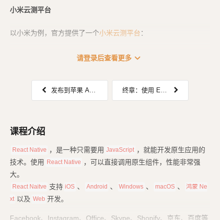
小米云测平台
以小米为例，官方提供了一个
小米云测平台
：
![image.png](
https://assets.clwy.cn/uploads/v9
...
expand_more
请登录后查看更多
发布到苹果 Apple Store 应用商店
终章：使用 EAS 本地打包 iOS、Android 应用（macOS 限定）
课程介绍
，是一种只需要用
，就能开发原生应用的
React Native
JavaScript
技术。使用
，可以直接调用原生组件，性能非常强
React Native
大。
支持
、
、
、
、
React Naitve
iOS
Android
Windows
macOS
鸿蒙 Ne
以及
开发。
xt
Web
Facebook、Instagram、Office、Skype、Shopify、京东、百度等