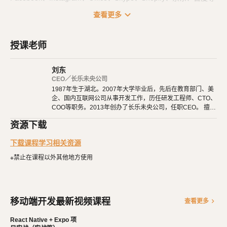
大量知名应用，也都使用了
技术来开发。
React Native
expand_more
查看更多
课程一共分为四个部分：
授课老师
基础篇
：里面是
基础用法、常用组件，也包括
React Native
React H
的用法。
ook
刘东
路由篇
：项目都是由多个页面组成的，它们之间互相跳转、参数传
CEO／长乐未央公司
1987年生于湖北。2007年大学毕业后，先后在教育部门、美
递、路由和
的配置，都在这里学习。
TabBar
企、国内互联网公司从事开发工作，历任研发工程师、CTO、
实战篇
：打好基础后，就要开始项目实战了。我们从零开始，一点
COO等职务。2013年创办了长乐未央公司，任职CEO。 擅长
点完成一个真实的项目。
使用Ruby、PHP、Node.js、Python等开发后端程序。擅长H
资源下载
TML 5、CSS 3、原生JavaScript、jQuery、Vue.js、React开
发布篇
：最后，在开发完成后，终于可以发布到应用商店了，让大
发。 擅长微信公众号、小程序开发。擅长使用React Native开
下载课程学习相关资源
家都羡慕你的成就。
发iOS、Android原生App。 对编程、AI和机器人都有深厚的
兴趣，觉得做开发非常快乐，能创造梦想中的产品是一件非常
※禁止在课程以外其他地方使用
有幸福感的事情。喜爱阅读，尤其是历史相关的书籍。喜欢音
乐，钢琴、Ukulele都能简单自娱自乐。爱好旅行和美食，人
生梦想之一是希望能带着妻子吃遍全世界。
移动端开发最新视频课程
chevron_right
查看更多
React Native + Expo 项