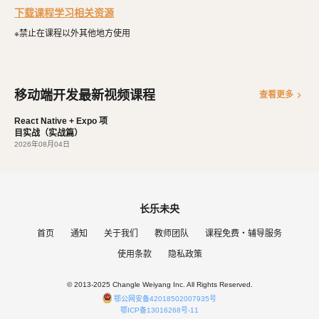
发。 擅长微信公众号、小程序开发。擅长使用React Native开
下载课程学习相关资源
家都羡慕你的成就。
发iOS、Android原生App。 对编程、AI和机器人都有深厚的
兴趣，觉得做开发非常快乐，能创造梦想中的产品是一件非常
※禁止在课程以外其他地方使用
有幸福感的事情。喜爱阅读，尤其是历史相关的书籍。喜欢音
乐，钢琴、Ukulele都能简单自娱自乐。爱好旅行和美食，人
生梦想之一是希望能带着妻子吃遍全世界。
移动端开发最新视频课程
chevron_right
查看更多
React Native + Expo 项
目实战（实战篇）
2026年08月04日
长乐未央
首页
通知
关于我们
教师团队
课程免费・辅导服务
使用条款
隐私政策
© 2013-2025 Changle Weiyang Inc. All Rights Reserved.
鄂公网安备42018502007935号
鄂ICP备13016268号-11