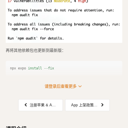
再将其他依赖包也更新到最新版：
npx expo 
install
--fix
![image.png](
https://assets.clwy.cn/uploads/
...
expand_more
请登录后查看更多
注册苹果 & Android 开发者账号
App 上架政策：获取 iOS、Andorid 的公钥和指纹信息