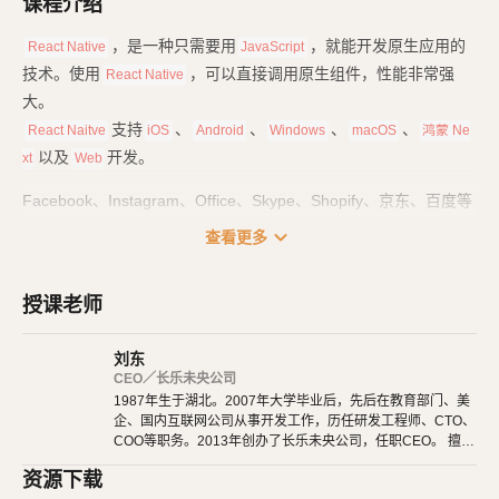
课程介绍
，是一种只需要用
，就能开发原生应用的
React Native
JavaScript
技术。使用
，可以直接调用原生组件，性能非常强
React Native
大。
支持
、
、
、
、
React Naitve
iOS
Android
Windows
macOS
鸿蒙 Ne
以及
开发。
xt
Web
Facebook、Instagram、Office、Skype、Shopify、京东、百度等
大量知名应用，也都使用了
技术来开发。
React Native
expand_more
查看更多
课程一共分为四个部分：
授课老师
基础篇
：里面是
基础用法、常用组件，也包括
React Native
React H
的用法。
ook
刘东
路由篇
：项目都是由多个页面组成的，它们之间互相跳转、参数传
CEO／长乐未央公司
1987年生于湖北。2007年大学毕业后，先后在教育部门、美
递、路由和
的配置，都在这里学习。
TabBar
企、国内互联网公司从事开发工作，历任研发工程师、CTO、
实战篇
：打好基础后，就要开始项目实战了。我们从零开始，一点
COO等职务。2013年创办了长乐未央公司，任职CEO。 擅长
点完成一个真实的项目。
使用Ruby、PHP、Node.js、Python等开发后端程序。擅长H
资源下载
TML 5、CSS 3、原生JavaScript、jQuery、Vue.js、React开
发布篇
：最后，在开发完成后，终于可以发布到应用商店了，让大