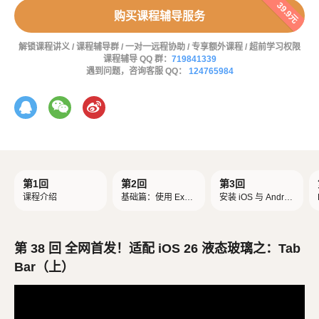
39.9元
购买课程辅导服务
解锁课程讲义 / 课程辅导群 / 一对一远程协助 / 专享额外课程 / 超前学习权限
课程辅导 QQ 群：
719841339
遇到问题，咨询客服 QQ：
124765984
第1回
第2回
第3回
课程介绍
基础篇：使用 Expo
安装 iOS 与 Androi
创建 React Native
d 模拟器
项目
第 38 回 全网首发！适配 iOS 26 液态玻璃之：Tab
Bar（上）