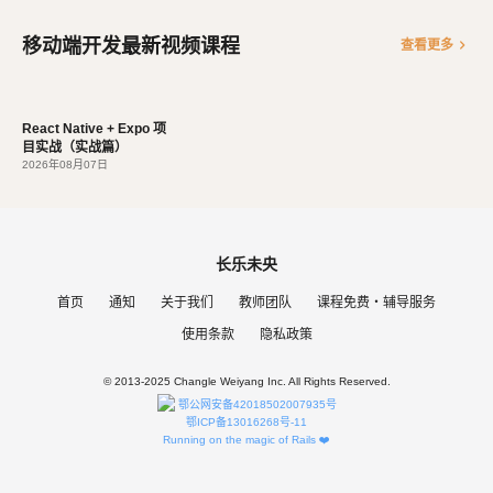
移动端开发最新视频课程
chevron_right
查看更多
React Native + Expo 项
目实战（实战篇）
2026年08月07日
长乐未央
首页
通知
关于我们
教师团队
课程免费・辅导服务
使用条款
隐私政策
© 2013-2025 Changle Weiyang Inc. All Rights Reserved.
鄂公网安备42018502007935号
鄂ICP备13016268号-11
Running on the magic of Rails ❤️