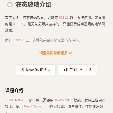
液态玻璃介绍
首先说明，液态玻璃效果，只能在
以上系统使用。如果用
iOS 26
的是
，是无法显示成这样的，只能显示成半透明的毛玻璃
iOS 18
效果。
而在
上，这种效果目前是完全不支持的。
Android
比较幸运的是，我们使用的是
技术来开发 App，...
React Native
expand_more
请登录后查看更多
Expo Go 的便捷安装方法 & 网易 MuMu 模拟器的使用
全网首发！适配 iOS 26 液态玻璃之：导航栏（中）
课程介绍
，是一种只需要用
，就能开发原生应用的
React Native
JavaScript
技术。使用
，可以直接调用原生组件，性能非常强
React Native
大。