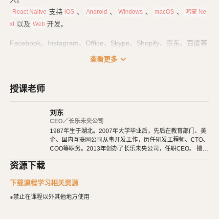
支持
、
、
、
、
React Naitve
iOS
Android
Windows
macOS
鸿蒙 Ne
以及
开发。
xt
Web
Facebook、Instagram、Office、Skype、Shopify、京东、百度等
大量知名应用，也都使用了
技术来开发。
React Native
expand_more
查看更多
课程一共分为四个部分：
授课老师
基础篇
：里面是
基础用法、常用组件，也包括
React Native
React H
的用法。
ook
刘东
路由篇
：项目都是由多个页面组成的，它们之间互相跳转、参数传
CEO／长乐未央公司
1987年生于湖北。2007年大学毕业后，先后在教育部门、美
递、路由和
的配置，都在这里学习。
TabBar
企、国内互联网公司从事开发工作，历任研发工程师、CTO、
实战篇
：打好基础后，就要开始项目实战了。我们从零开始，一点
COO等职务。2013年创办了长乐未央公司，任职CEO。 擅长
点完成一个真实的项目。
使用Ruby、PHP、Node.js、Python等开发后端程序。擅长H
资源下载
TML 5、CSS 3、原生JavaScript、jQuery、Vue.js、React开
发布篇
：最后，在开发完成后，终于可以发布到应用商店了，让大
发。 擅长微信公众号、小程序开发。擅长使用React Native开
下载课程学习相关资源
家都羡慕你的成就。
发iOS、Android原生App。 对编程、AI和机器人都有深厚的
兴趣，觉得做开发非常快乐，能创造梦想中的产品是一件非常
※禁止在课程以外其他地方使用
有幸福感的事情。喜爱阅读，尤其是历史相关的书籍。喜欢音
乐，钢琴、Ukulele都能简单自娱自乐。爱好旅行和美食，人
生梦想之一是希望能带着妻子吃遍全世界。