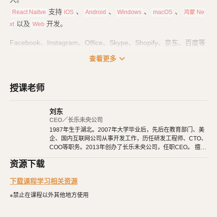
支持
、
、
、
、
React Naitve
iOS
Android
Windows
macOS
鸿蒙 Ne
以及
开发。
xt
Web
Facebook、Instagram、Office、Skype、Shopify、京东、百度等
大量知名应用，也都使用了
技术来开发。
React Native
expand_more
查看更多
课程一共分为四个部分：
授课老师
基础篇
：里面是
基础用法、常用组件，也包括
React Native
React H
的用法。
ook
刘东
路由篇
：项目都是由多个页面组成的，它们之间互相跳转、参数传
CEO／长乐未央公司
1987年生于湖北。2007年大学毕业后，先后在教育部门、美
递、路由和
的配置，都在这里学习。
TabBar
企、国内互联网公司从事开发工作，历任研发工程师、CTO、
实战篇
：打好基础后，就要开始项目实战了。我们从零开始，一点
COO等职务。2013年创办了长乐未央公司，任职CEO。 擅长
点完成一个真实的项目。
使用Ruby、PHP、Node.js、Python等开发后端程序。擅长H
资源下载
TML 5、CSS 3、原生JavaScript、jQuery、Vue.js、React开
发布篇
：最后，在开发完成后，终于可以发布到应用商店了，让大
发。 擅长微信公众号、小程序开发。擅长使用React Native开
下载课程学习相关资源
家都羡慕你的成就。
发iOS、Android原生App。 对编程、AI和机器人都有深厚的
兴趣，觉得做开发非常快乐，能创造梦想中的产品是一件非常
※禁止在课程以外其他地方使用
有幸福感的事情。喜爱阅读，尤其是历史相关的书籍。喜欢音
乐，钢琴、Ukulele都能简单自娱自乐。爱好旅行和美食，人