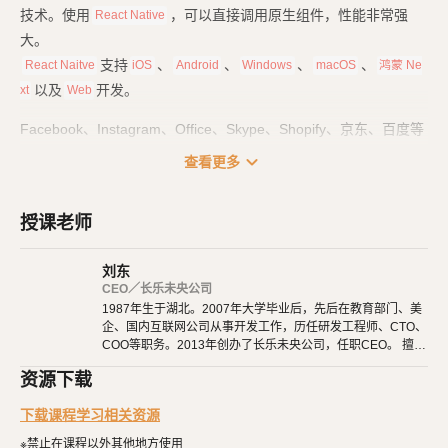
技术。使用
，可以直接调用原生组件，性能非常强
React Native
大。
支持
、
、
、
、
React Naitve
iOS
Android
Windows
macOS
鸿蒙 Ne
以及
开发。
xt
Web
Facebook、Instagram、Office、Skype、Shopify、京东、百度等
大量知名应用，也都使用了
技术来开发。
React Native
expand_more
查看更多
课程一共分为四个部分：
授课老师
基础篇
：里面是
基础用法、常用组件，也包括
React Native
React H
的用法。
ook
刘东
路由篇
：项目都是由多个页面组成的，它们之间互相跳转、参数传
CEO／长乐未央公司
1987年生于湖北。2007年大学毕业后，先后在教育部门、美
递、路由和
的配置，都在这里学习。
TabBar
企、国内互联网公司从事开发工作，历任研发工程师、CTO、
实战篇
：打好基础后，就要开始项目实战了。我们从零开始，一点
COO等职务。2013年创办了长乐未央公司，任职CEO。 擅长
点完成一个真实的项目。
使用Ruby、PHP、Node.js、Python等开发后端程序。擅长H
资源下载
TML 5、CSS 3、原生JavaScript、jQuery、Vue.js、React开
发布篇
：最后，在开发完成后，终于可以发布到应用商店了，让大
发。 擅长微信公众号、小程序开发。擅长使用React Native开
下载课程学习相关资源
家都羡慕你的成就。
发iOS、Android原生App。 对编程、AI和机器人都有深厚的
兴趣，觉得做开发非常快乐，能创造梦想中的产品是一件非常
※禁止在课程以外其他地方使用