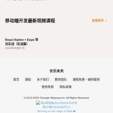
有幸福感的事情。喜爱阅读，尤其是历史相关的书籍。喜欢音
乐，钢琴、Ukulele都能简单自娱自乐。爱好旅行和美食，人
生梦想之一是希望能带着妻子吃遍全世界。
移动端开发最新视频课程
chevron_right
查看更多
React Native + Expo 项
目实战（实战篇）
2026年08月07日
长乐未央
首页
通知
关于我们
教师团队
课程免费・辅导服务
使用条款
隐私政策
© 2013-2025 Changle Weiyang Inc. All Rights Reserved.
鄂公网安备42018502007935号
鄂ICP备13016268号-11
Running on the magic of Rails ❤️