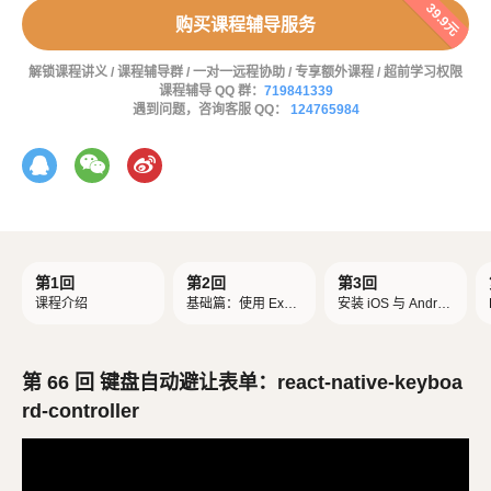
39.9元
购买课程辅导服务
解锁课程讲义 / 课程辅导群 / 一对一远程协助 / 专享额外课程 / 超前学习权限
课程辅导 QQ 群：
719841339
遇到问题，咨询客服 QQ：
124765984
第1回
第2回
第3回
课程介绍
基础篇：使用 Expo
安装 iOS 与 Androi
创建 React Native
d 模拟器
项目
第 66 回 键盘自动避让表单：react-native-keyboa
rd-controller