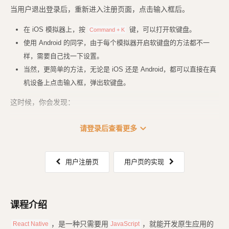
当用户退出登录后，重新进入注册页面，点击输入框后。
在 iOS 模拟器上，按
键，可以打开软键盘。
Command + K
使用 Android 的同学，由于每个模拟器开启软键盘的方法都不一
样，需要自己找一下设置。
当然，更简单的方法，无论是 iOS 还是 Android，都可以直接在真
机设备上点击输入框，弹出软键盘。
这时候，你会发现：
![image.png](
https://assets.clwy.cn/
...
expand_more
请登录后查看更多
用户注册页
用户页的实现
课程介绍
，是一种只需要用
，就能开发原生应用的
React Native
JavaScript