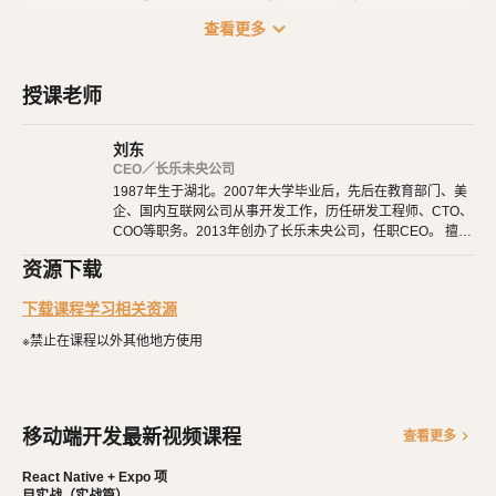
大量知名应用，也都使用了
技术来开发。
React Native
expand_more
查看更多
课程一共分为四个部分：
授课老师
基础篇
：里面是
基础用法、常用组件，也包括
React Native
React H
的用法。
ook
刘东
路由篇
：项目都是由多个页面组成的，它们之间互相跳转、参数传
CEO／长乐未央公司
1987年生于湖北。2007年大学毕业后，先后在教育部门、美
递、路由和
的配置，都在这里学习。
TabBar
企、国内互联网公司从事开发工作，历任研发工程师、CTO、
实战篇
：打好基础后，就要开始项目实战了。我们从零开始，一点
COO等职务。2013年创办了长乐未央公司，任职CEO。 擅长
点完成一个真实的项目。
使用Ruby、PHP、Node.js、Python等开发后端程序。擅长H
资源下载
TML 5、CSS 3、原生JavaScript、jQuery、Vue.js、React开
发布篇
：最后，在开发完成后，终于可以发布到应用商店了，让大
发。 擅长微信公众号、小程序开发。擅长使用React Native开
下载课程学习相关资源
家都羡慕你的成就。
发iOS、Android原生App。 对编程、AI和机器人都有深厚的
兴趣，觉得做开发非常快乐，能创造梦想中的产品是一件非常
※禁止在课程以外其他地方使用
有幸福感的事情。喜爱阅读，尤其是历史相关的书籍。喜欢音
乐，钢琴、Ukulele都能简单自娱自乐。爱好旅行和美食，人
生梦想之一是希望能带着妻子吃遍全世界。
移动端开发最新视频课程
chevron_right
查看更多
React Native + Expo 项
目实战（实战篇）