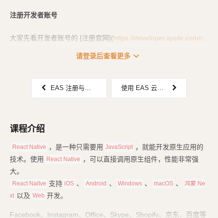
注册开发者账号
大家先看开发者账号的 [注册官网](
https://developer.apple.com/c
n/pr
...
expand_more
请登录后查看更多
EAS 注册与配置（eas.json）
使用 EAS 云打包 iOS、Android 应用
课程介绍
，是一种只需要用
，就能开发原生应用的
React Native
JavaScript
技术。使用
，可以直接调用原生组件，性能非常强
React Native
大。
支持
、
、
、
、
React Naitve
iOS
Android
Windows
macOS
鸿蒙 Ne
以及
开发。
xt
Web
Facebook、Instagram、Office、Skype、Shopify、京东、百度等