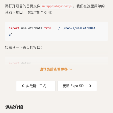
再打开项目的首页文件
，我们在这里简单的
src/app/(tabs)/index.js
读取下接口。顶部增加个引用：
import
useFetchData
from
'
../../hooks/useFetchDat
a
'
接着读一下首页的接口：
export
defaul
...
expand_more
请登录后查看更多
实战篇：正式项目目录结构与 Prettier 格式化代码
更新 Expo SDK 及相关依赖包
课程介绍