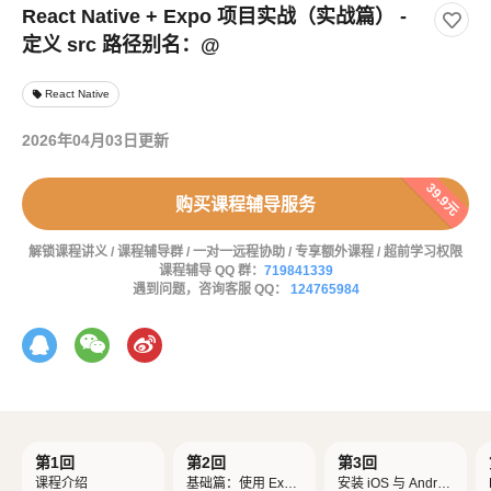
React Native + Expo 项目实战（实战篇） -
定义 src 路径别名：@
React Native
local_offer
2026年04月03日更新
39.9元
购买课程辅导服务
解锁课程讲义 / 课程辅导群 / 一对一远程协助 / 专享额外课程 / 超前学习权限
课程辅导 QQ 群：
719841339
遇到问题，咨询客服 QQ：
124765984
第1回
第2回
第3回
课程介绍
基础篇：使用 Expo
安装 iOS 与 Androi