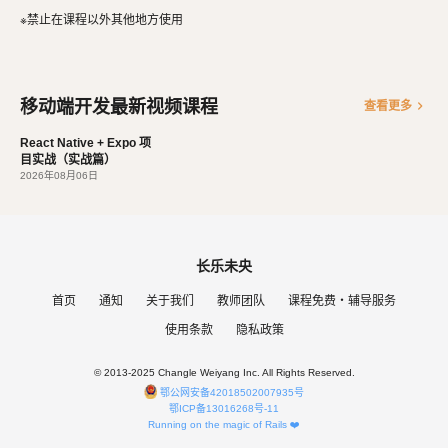
兴趣，觉得做开发非常快乐，能创造梦想中的产品是一件非常
※禁止在课程以外其他地方使用
有幸福感的事情。喜爱阅读，尤其是历史相关的书籍。喜欢音
乐，钢琴、Ukulele都能简单自娱自乐。爱好旅行和美食，人
生梦想之一是希望能带着妻子吃遍全世界。
移动端开发最新视频课程
chevron_right
查看更多
React Native + Expo 项
目实战（实战篇）
2026年08月06日
长乐未央
首页
通知
关于我们
教师团队
课程免费・辅导服务
使用条款
隐私政策
© 2013-2025 Changle Weiyang Inc. All Rights Reserved.
鄂公网安备42018502007935号
鄂ICP备13016268号-11
Running on the magic of Rails ❤️