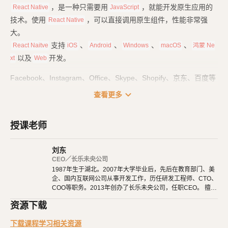
，是一种只需要用
，就能开发原生应用的
React Native
JavaScript
技术。使用
，可以直接调用原生组件，性能非常强
React Native
大。
支持
、
、
、
、
React Naitve
iOS
Android
Windows
macOS
鸿蒙 Ne
以及
开发。
xt
Web
Facebook、Instagram、Office、Skype、Shopify、京东、百度等
大量知名应用，也都使用了
技术来开发。
React Native
expand_more
查看更多
课程一共分为四个部分：
授课老师
基础篇
：里面是
基础用法、常用组件，也包括
React Native
React H
的用法。
ook
刘东
路由篇
：项目都是由多个页面组成的，它们之间互相跳转、参数传
CEO／长乐未央公司
1987年生于湖北。2007年大学毕业后，先后在教育部门、美
递、路由和
的配置，都在这里学习。
TabBar
企、国内互联网公司从事开发工作，历任研发工程师、CTO、
实战篇
：打好基础后，就要开始项目实战了。我们从零开始，一点
COO等职务。2013年创办了长乐未央公司，任职CEO。 擅长
点完成一个真实的项目。
使用Ruby、PHP、Node.js、Python等开发后端程序。擅长H
资源下载
TML 5、CSS 3、原生JavaScript、jQuery、Vue.js、React开
发布篇
：最后，在开发完成后，终于可以发布到应用商店了，让大
发。 擅长微信公众号、小程序开发。擅长使用React Native开
下载课程学习相关资源
家都羡慕你的成就。
发iOS、Android原生App。 对编程、AI和机器人都有深厚的