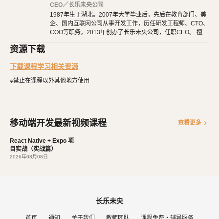
路由篇
：项目都是由多个页面组成的，它们之间互相跳转、参数传
CEO／长乐未央公司
1987年生于湖北。2007年大学毕业后，先后在教育部门、美
递、路由和
的配置，都在这里学习。
TabBar
企、国内互联网公司从事开发工作，历任研发工程师、CTO、
实战篇
：打好基础后，就要开始项目实战了。我们从零开始，一点
COO等职务。2013年创办了长乐未央公司，任职CEO。 擅长
点完成一个真实的项目。
使用Ruby、PHP、Node.js、Python等开发后端程序。擅长H
资源下载
TML 5、CSS 3、原生JavaScript、jQuery、Vue.js、React开
发布篇
：最后，在开发完成后，终于可以发布到应用商店了，让大
发。 擅长微信公众号、小程序开发。擅长使用React Native开
下载课程学习相关资源
家都羡慕你的成就。
发iOS、Android原生App。 对编程、AI和机器人都有深厚的
兴趣，觉得做开发非常快乐，能创造梦想中的产品是一件非常
※禁止在课程以外其他地方使用
有幸福感的事情。喜爱阅读，尤其是历史相关的书籍。喜欢音
乐，钢琴、Ukulele都能简单自娱自乐。爱好旅行和美食，人
生梦想之一是希望能带着妻子吃遍全世界。
移动端开发最新视频课程
chevron_right
查看更多
React Native + Expo 项
目实战（实战篇）
2026年08月08日
长乐未央
首页
通知
关于我们
教师团队
课程免费・辅导服务