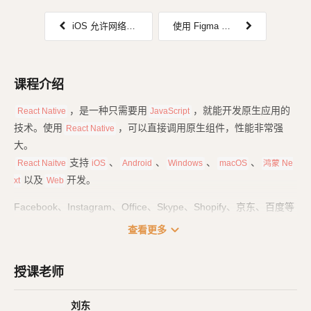
iOS 允许网络连接后，自动重新加载
使用 Figma 制作应用图标与启动屏
课程介绍
，是一种只需要用
，就能开发原生应用的
React Native
JavaScript
技术。使用
，可以直接调用原生组件，性能非常强
React Native
大。
支持
、
、
、
、
React Naitve
iOS
Android
Windows
macOS
鸿蒙 Ne
以及
开发。
xt
Web
Facebook、Instagram、Office、Skype、Shopify、京东、百度等
大量知名应用，也都使用了
技术来开发。
React Native
expand_more
查看更多
课程一共分为四个部分：
授课老师
基础篇
：里面是
基础用法、常用组件，也包括
React Native
React H
的用法。
ook
刘东